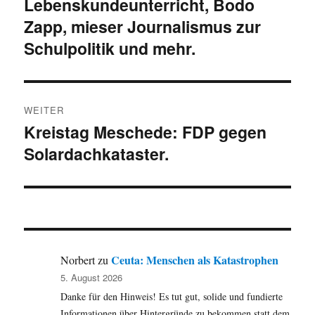
Lebenskundeunterricht, Bodo
Zapp, mieser Journalismus zur
Schulpolitik und mehr.
WEITER
Kreistag Meschede: FDP gegen
Nächster
Solardachkataster.
Beitrag:
Ceuta: Menschen als Katastrophen
Norbert
zu
5. August 2026
Danke für den Hinweis! Es tut gut, solide und fundierte
Informationen über Hintergründe zu bekommen statt dem