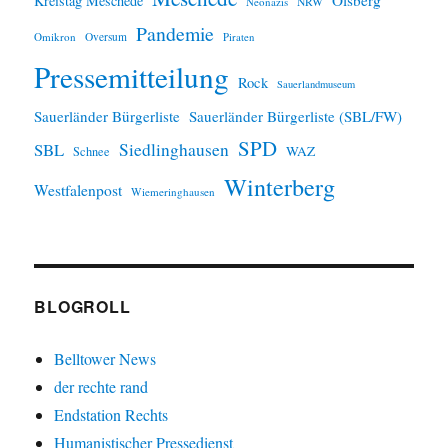
Kreistag Meschede
Neonazis
NRW
Pandemie
Omikron
Oversum
Piraten
Pressemitteilung
Rock
Sauerlandmuseum
Sauerländer Bürgerliste
Sauerländer Bürgerliste (SBL/FW)
SPD
SBL
Siedlinghausen
WAZ
Schnee
Winterberg
Westfalenpost
Wiemeringhausen
BLOGROLL
Belltower News
der rechte rand
Endstation Rechts
Humanistischer Pressedienst