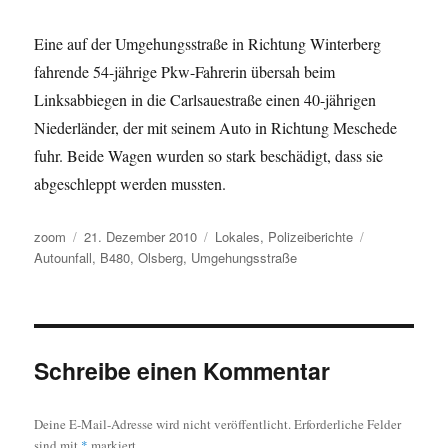
Eine auf der Umgehungsstraße in Richtung Winterberg
fahrende 54-jährige Pkw-Fahrerin übersah beim
Linksabbiegen in die Carlsauestraße einen 40-jährigen
Niederländer, der mit seinem Auto in Richtung Meschede
fuhr. Beide Wagen wurden so stark beschädigt, dass sie
abgeschleppt werden mussten.
Autor
Veröffentlicht
Kategorien
Schlagwörter
zoom
21. Dezember 2010
Lokales
,
Polizeiberichte
am
Autounfall
,
B480
,
Olsberg
,
Umgehungsstraße
Schreibe einen Kommentar
Deine E-Mail-Adresse wird nicht veröffentlicht.
Erforderliche Felder
sind mit
*
markiert