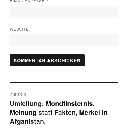
E-MAIL-ADRESSE
*
WEBSITE
Beitragsnavigation
ZURÜCK
Umleitung: Mondfinsternis,
Vorheriger
Meinung statt Fakten, Merkel in
Beitrag:
Afganistan,