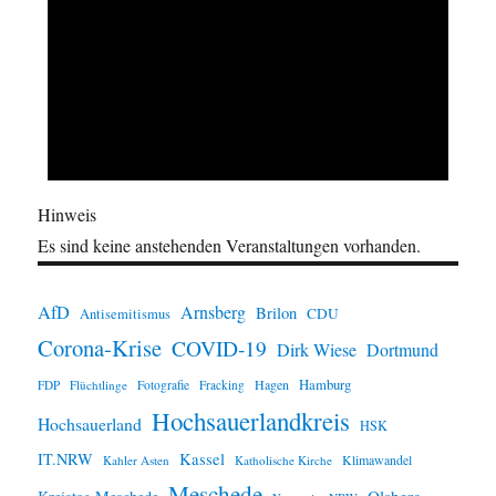
Hinweis
Es sind keine anstehenden Veranstaltungen vorhanden.
AfD
Arnsberg
Brilon
CDU
Antisemitismus
Corona-Krise
COVID-19
Dirk Wiese
Dortmund
Hamburg
Hagen
FDP
Flüchtlinge
Fotografie
Fracking
Hochsauerlandkreis
Hochsauerland
HSK
IT.NRW
Kassel
Klimawandel
Kahler Asten
Katholische Kirche
Meschede
Olsberg