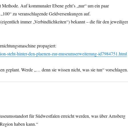
t Methode. Auf kommunaler Ebene geht’s „nur“ um ein paar
or „100“ zu veranschlagende Geldversenkungen auf.
igentlich immer „Verbindlichkeiten“) bekannt – die für den jeweilige
nichtungsmaschine propagiert:
nion-steht-hinter-den-plaenen-zur-museumserweiterung-id7984751.html
n geplant. Werde „… denn sie wissen nicht, was sie tun“ vorschlagen
useumsstandort für Südwestfalen erreicht werden, was über Arnsberg
 Region haben kann.“