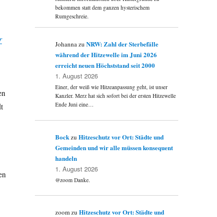
bekommen statt dem ganzen hysterischem
Rumgeschreie.
r
NRW: Zahl der Sterbefälle
Johanna
zu
während der Hitzewelle im Juni 2026
erreicht neuen Höchststand seit 2000
1. August 2026
Einer, der weiß wie Hitzeanpassung geht, ist unser
en
Kanzler. Merz hat sich sofort bei der ersten Hitzewelle
Ende Juni eine…
t
Bock
Hitzeschutz vor Ort: Städte und
zu
Gemeinden und wir alle müssen konsequent
handeln
1. August 2026
en
@zoom Danke.
Hitzeschutz vor Ort: Städte und
zoom
zu