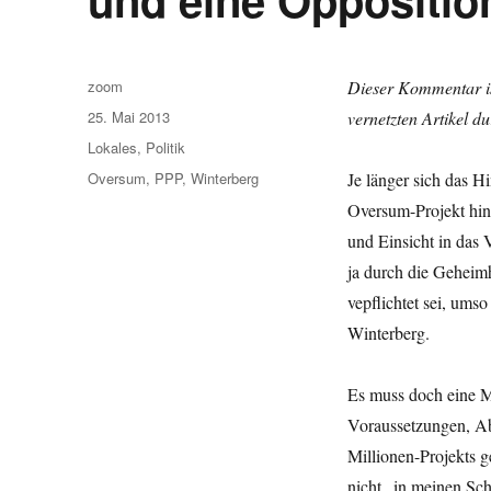
Autor
zoom
Dieser Kommentar is
Veröffentlicht
25. Mai 2013
vernetzten Artikel du
am
Kategorien
Lokales
,
Politik
Schlagwörter
Oversum
,
PPP
,
Winterberg
Je länger sich das 
Oversum-Projekt hin
und Einsicht in das
ja durch die Geheimh
vepflichtet sei, ums
Winterberg.
Es muss doch eine Mö
Voraussetzungen, Ab
Millionen-Projekts g
nicht „in meinen Sch