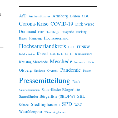
n
w
e
t
AfD
Arnsberg
Brilon
i
CDU
Antisemitismus
s
Corona-Krise
COVID-19
Dirk Wiese
Dortmund
FDP
Flüchtlinge
Fotografie
Fracking
Hochsauerland
Hamburg
Hagen
Hochsauerlandkreis
IT.NRW
HSK
Kassel
Klimawandel
Kahler Asten
Katholische Kirche
Meschede
Kreistag Meschede
Neonazis
NRW
Pandemie
Olsberg
Omikron
Oversum
Piraten
Pressemitteilung
Rock
Sauerländer Bürgerliste
Sauerlandmuseum
SBL
Sauerländer Bürgerliste (SBL/FW)
SPD
Siedlinghausen
WAZ
Schnee
Westfalenpost
Wiemeringhausen