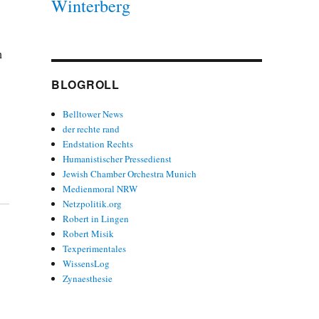
Winterberg
n
BLOGROLL
Belltower News
der rechte rand
Endstation Rechts
Humanistischer Pressedienst
.
Jewish Chamber Orchestra Munich
Medienmoral NRW
Netzpolitik.org
Robert in Lingen
Robert Misik
Texperimentales
WissensLog
Zynaesthesie