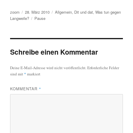
Autor
Veröffentlicht
Kategorien
zoom
28. März 2010
Allgemein
,
Dit und dat
,
Was tun gegen
am
Schlagwörter
Langweile?
Pause
Schreibe einen Kommentar
Deine E-Mail-Adresse wird nicht veröffentlicht.
Erforderliche Felder
sind mit
*
markiert
KOMMENTAR
*