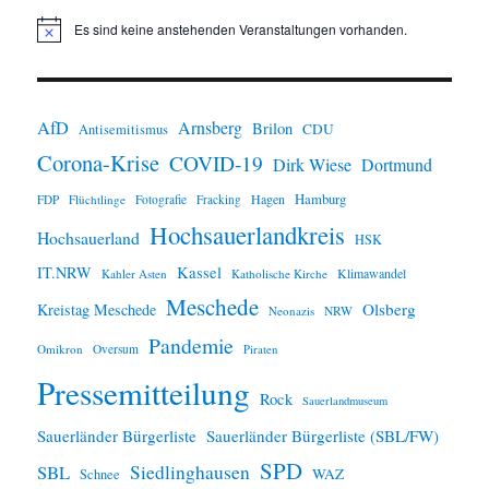
Es sind keine anstehenden Veranstaltungen vorhanden.
H
i
n
w
e
i
AfD
Arnsberg
Brilon
CDU
Antisemitismus
s
Corona-Krise
COVID-19
Dirk Wiese
Dortmund
Hamburg
Hagen
FDP
Flüchtlinge
Fotografie
Fracking
Hochsauerlandkreis
Hochsauerland
HSK
IT.NRW
Kassel
Klimawandel
Kahler Asten
Katholische Kirche
Meschede
Olsberg
Kreistag Meschede
Neonazis
NRW
Pandemie
Omikron
Oversum
Piraten
Pressemitteilung
Rock
Sauerlandmuseum
Sauerländer Bürgerliste
Sauerländer Bürgerliste (SBL/FW)
SPD
SBL
Siedlinghausen
WAZ
Schnee