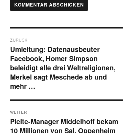
Beitragsnavigation
ZURÜCK
Umleitung: Datenausbeuter
Vorheriger
Facebook, Homer Simpson
Beitrag:
beleidigt alle drei Weltreligionen,
Merkel sagt Meschede ab und
mehr …
WEITER
Pleite-Manager Middelhoff bekam
Nächster
10 Millionen von Sal. Oppenheim
Beitrag: