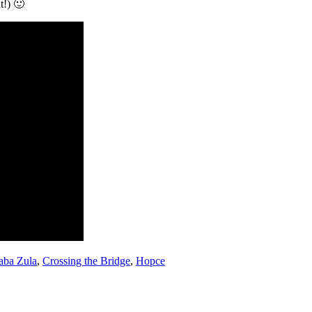
t!) 🙂
hlagwörter
aba Zula
,
Crossing the Bridge
,
Hopce