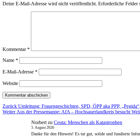
Deine E-Mail-Adresse wird nicht veröffentlicht.
Erforderliche Felder 
Kommentar
*
Name
*
E-Mail-Adresse
*
Website
Beitragsnavigation
Vorheriger
Zurück
Umleitung: Frauengeschichten, SPD, ÖPP aka PPP, „Pegida“,
Nächster
Beitrag:
Weiter
Aus der Pressemappe: AfA – Hochsauerlandkreis besucht Wei
Beitrag:
Norbert
zu
Ceuta: Menschen als Katastrophen
5. August 2026
Danke für den Hinweis! Es tut gut, solide und fundierte In