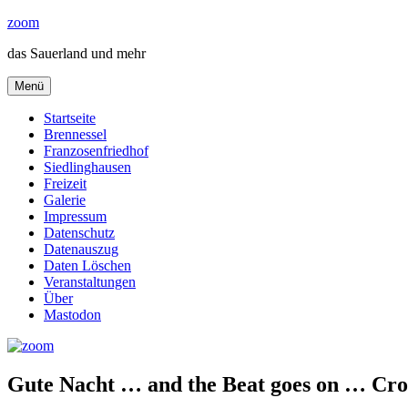
Zum
zoom
Inhalt
das Sauerland und mehr
springen
Menü
Startseite
Brennessel
Franzosenfriedhof
Siedlinghausen
Freizeit
Galerie
Impressum
Datenschutz
Datenauszug
Daten Löschen
Veranstaltungen
Über
Mastodon
Gute Nacht … and the Beat goes on … Cros