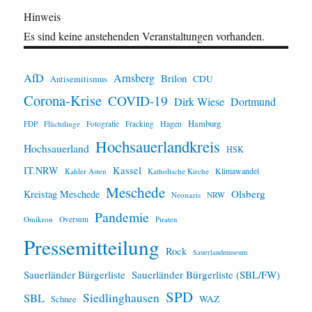
Hinweis
Es sind keine anstehenden Veranstaltungen vorhanden.
AfD
Arnsberg
Brilon
CDU
Antisemitismus
Corona-Krise
COVID-19
Dirk Wiese
Dortmund
Hamburg
Hagen
FDP
Flüchtlinge
Fotografie
Fracking
Hochsauerlandkreis
Hochsauerland
HSK
IT.NRW
Kassel
Klimawandel
Kahler Asten
Katholische Kirche
Meschede
Olsberg
Kreistag Meschede
Neonazis
NRW
Pandemie
Omikron
Oversum
Piraten
Pressemitteilung
Rock
Sauerlandmuseum
Sauerländer Bürgerliste
Sauerländer Bürgerliste (SBL/FW)
SPD
SBL
Siedlinghausen
WAZ
Schnee