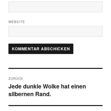
WEBSITE
Beitragsnavigation
ZURÜCK
Jede dunkle Wolke hat einen
Vorheriger
silbernen Rand.
Beitrag: