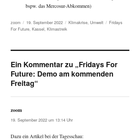
bspw. das Mercosur-Abkommen)
Autor
Veröffentlicht
Kategorien
Schlagwörter
zoom
19. September 2022
Klimakrise
,
Umwelt
Fridays
am
For Future
,
Kassel
,
Klimastreik
Ein Kommentar zu „Fridays For
Future: Demo am kommenden
Freitag“
zoom
sagt:
19. September 2022 um 13:14 Uhr
Dazu ein Artikel bei der Tagesschau: