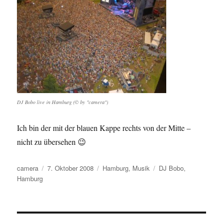
DJ Bobo live in Hamburg (© by "camera")
Ich bin der mit der blauen Kappe rechts von der Mitte –
nicht zu übersehen 😉
Autor
Veröffentlicht
Kategorien
Schlagwörter
camera
7. Oktober 2008
Hamburg
,
Musik
DJ Bobo
,
am
Hamburg