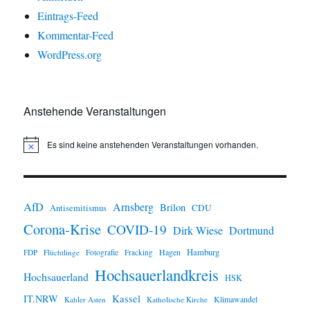
Eintrags-Feed
Kommentar-Feed
WordPress.org
Anstehende Veranstaltungen
Es sind keine anstehenden Veranstaltungen vorhanden.
H
i
n
w
e
i
AfD
Arnsberg
Brilon
CDU
Antisemitismus
s
Corona-Krise
COVID-19
Dirk Wiese
Dortmund
Hamburg
Hagen
FDP
Flüchtlinge
Fotografie
Fracking
Hochsauerlandkreis
Hochsauerland
HSK
IT.NRW
Kassel
Klimawandel
Kahler Asten
Katholische Kirche