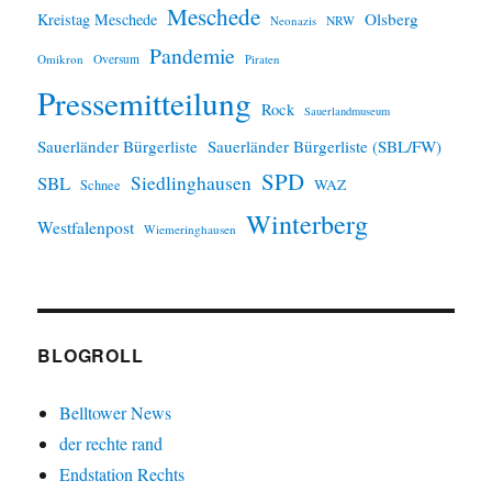
Meschede
Olsberg
Kreistag Meschede
Neonazis
NRW
Pandemie
Omikron
Oversum
Piraten
Pressemitteilung
Rock
Sauerlandmuseum
Sauerländer Bürgerliste
Sauerländer Bürgerliste (SBL/FW)
SPD
SBL
Siedlinghausen
WAZ
Schnee
Winterberg
Westfalenpost
Wiemeringhausen
BLOGROLL
Belltower News
der rechte rand
Endstation Rechts