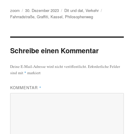
Autor
Veröffentlicht
Kategorien
Schlagwörter
zoom
30. Dezember 2023
Dit und dat
,
Verkehr
am
Fahrradstraße
,
Graffiti
,
Kassel
,
Philosophenweg
Schreibe einen Kommentar
Deine E-Mail-Adresse wird nicht veröffentlicht.
Erforderliche Felder
sind mit
*
markiert
KOMMENTAR
*