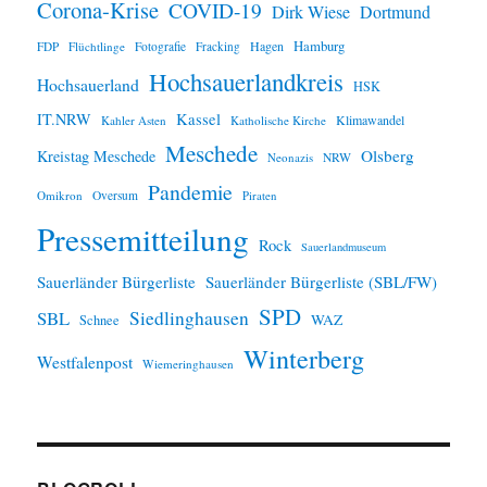
Corona-Krise
COVID-19
e
Dirk Wiese
Dortmund
i
Hamburg
Hagen
FDP
Flüchtlinge
Fotografie
Fracking
s
Hochsauerlandkreis
Hochsauerland
HSK
IT.NRW
Kassel
Klimawandel
Kahler Asten
Katholische Kirche
Meschede
Olsberg
Kreistag Meschede
Neonazis
NRW
Pandemie
Omikron
Oversum
Piraten
Pressemitteilung
Rock
Sauerlandmuseum
Sauerländer Bürgerliste
Sauerländer Bürgerliste (SBL/FW)
SPD
SBL
Siedlinghausen
WAZ
Schnee
Winterberg
Westfalenpost
Wiemeringhausen