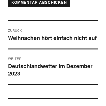
Beitragsnavigation
ZURÜCK
Weihnachen hört einfach nicht auf
Vorheriger
Beitrag:
WEITER
Deutschlandwetter im Dezember
Nächster
2023
Beitrag: