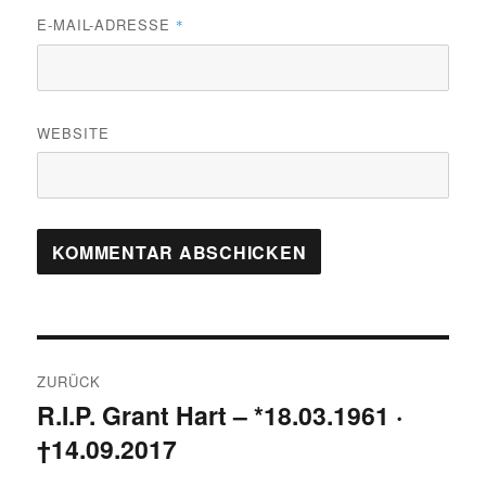
E-MAIL-ADRESSE
*
WEBSITE
Beitragsnavigation
ZURÜCK
R.I.P. Grant Hart – *18.03.1961 ·
Vorheriger
†14.09.2017
Beitrag: