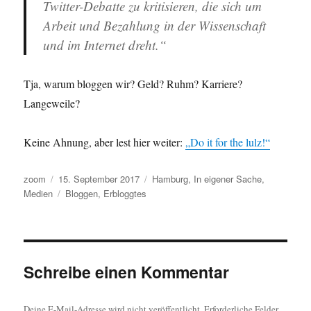
Twitter-Debatte zu kritisieren, die sich um
Arbeit und Bezahlung in der Wissenschaft
und im Internet dreht.“
Tja, warum bloggen wir? Geld? Ruhm? Karriere?
Langeweile?
Keine Ahnung, aber lest hier weiter:
„Do it for the lulz!“
Autor
Veröffentlicht
Kategorien
zoom
15. September 2017
Hamburg
,
In eigener Sache
,
am
Schlagwörter
Medien
Bloggen
,
Erbloggtes
Schreibe einen Kommentar
Deine E-Mail-Adresse wird nicht veröffentlicht.
Erforderliche Felder