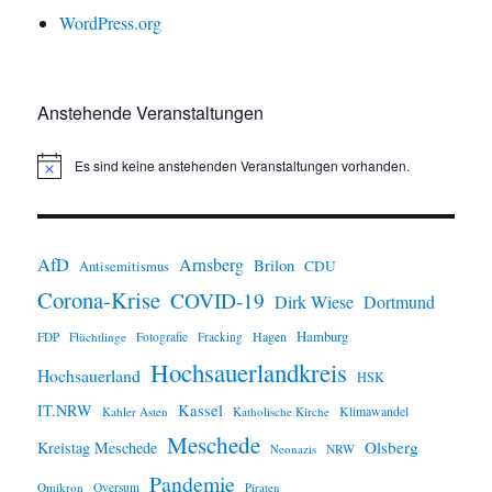
WordPress.org
Anstehende Veranstaltungen
Es sind keine anstehenden Veranstaltungen vorhanden.
H
i
n
w
e
i
AfD
Arnsberg
Brilon
CDU
Antisemitismus
s
Corona-Krise
COVID-19
Dirk Wiese
Dortmund
Hamburg
Hagen
FDP
Flüchtlinge
Fotografie
Fracking
Hochsauerlandkreis
Hochsauerland
HSK
IT.NRW
Kassel
Klimawandel
Kahler Asten
Katholische Kirche
Meschede
Olsberg
Kreistag Meschede
Neonazis
NRW
Pandemie
Omikron
Oversum
Piraten