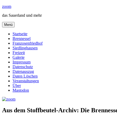
Zum
zoom
Inhalt
das Sauerland und mehr
springen
Menü
Startseite
Brennessel
Franzosenfriedhof
Siedlinghausen
Freizeit
Galerie
Impressum
Datenschutz
Datenauszug
Daten Löschen
Veranstaltungen
Über
Mastodon
Aus dem Stoffbeutel-Archiv: Die Brennesse