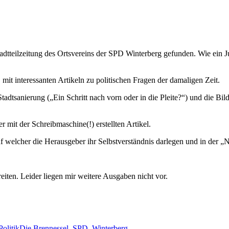
tadtteilzeitung des Ortsvereins der SPD Winterberg gefunden. Wie ein 
it interessanten Artikeln zu politischen Fragen der damaligen Zeit.
dtsanierung („Ein Schritt nach vorn oder in die Pleite?“) und die Bil
 mit der Schreibmaschine(!) erstellten Artikel.
uf welcher die Herausgeber ihr Selbstverständnis darlegen und in der „N
reiten. Leider liegen mir weitere Ausgaben nicht vor.
Schlagwörter
Politik
Die Brennessel
,
SPD
,
Winterberg