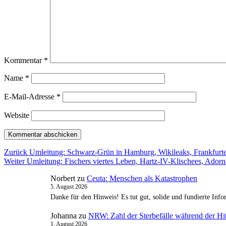
Kommentar
*
Name
*
E-Mail-Adresse
*
Website
Beitragsnavigation
Vorheriger
Zurück
Umleitung: Schwarz-Grün in Hamburg, Wikileaks, Frankfurte
Nächster
Beitrag:
Weiter
Umleitung: Fischers viertes Leben, Hartz-IV-Klischees, Adorn
Beitrag:
Norbert
zu
Ceuta: Menschen als Katastrophen
5. August 2026
Danke für den Hinweis! Es tut gut, solide und fundierte In
Johanna
zu
NRW: Zahl der Sterbefälle während der Hit
1. August 2026