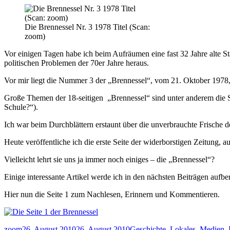
Die Brennessel Nr. 3 1978 Titel (Scan:
zoom)
Vor einigen Tagen habe ich beim Aufräumen eine fast 32 Jahre alte S
politischen Problemen der 70er Jahre heraus.
Vor mir liegt die Nummer 3 der „Brennessel“, vom 21. Oktober 1978, m
Große Themen der 18-seitigen „Brennessel“ sind unter anderem die Sta
Schule?“).
Ich war beim Durchblättern erstaunt über die unverbrauchte Frische der
Heute veröffentliche ich die erste Seite der widerborstigen Zeitung, a
Vielleicht lehrt sie uns ja immer noch einiges – die „Brennessel“?
Einige interessante Artikel werde ich in den nächsten Beiträgen aufbe
Hier nun die Seite 1 zum Nachlesen, Erinnern und Kommentieren.
Autor
Veröffentlicht
Kategorien
zoom
26. August 2010
26. August 2010
Geschichte
,
Lokales
,
Medien
,