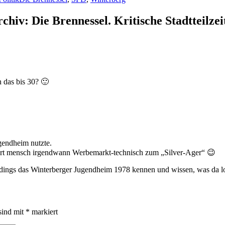
iv: Die Brennessel. Kritische Stadtteilze
n das bis 30? 🙂
gendheim nutzte.
iert mensch irgendwann Werbemarkt-technisch zum „Silver-Ager“ 😉
ings das Winterberger Jugendheim 1978 kennen und wissen, was da los
sind mit
*
markiert