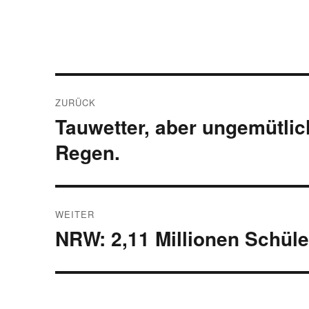
Beitragsnavigation
ZURÜCK
Tauwetter, aber ungemütli
Vorheriger
Beitrag:
Regen.
WEITER
NRW: 2,11 Millionen Schül
Nächster
Beitrag: