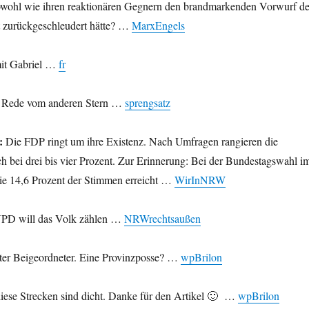
owohl wie ihren reaktionären Gegnern den brandmarkenden Vorwurf d
zurückgeschleudert hätte? …
MarxEngels
mit Gabriel …
fr
Rede vom anderen Stern …
sprengsatz
I:
Die FDP ringt um ihre Existenz. Nach Umfragen rangieren die
h bei drei bis vier Prozent. Zur Erinnerung: Bei der Bundestagswahl i
sie 14,6 Prozent der Stimmen erreicht …
WirInNRW
PD will das Volk zählen …
NRWrechtsaußen
ter Beigeordneter. Eine Provinzposse? …
wpBrilon
iese Strecken sind dicht. Danke für den Artikel 🙂 …
wpBrilon