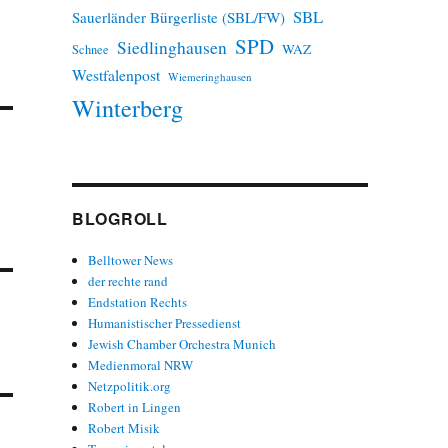
SBL
Sauerländer Bürgerliste (SBL/FW)
SPD
Siedlinghausen
WAZ
Schnee
Westfalenpost
Wiemeringhausen
Winterberg
BLOGROLL
Belltower News
der rechte rand
Endstation Rechts
Humanistischer Pressedienst
Jewish Chamber Orchestra Munich
Medienmoral NRW
Netzpolitik.org
Robert in Lingen
Robert Misik