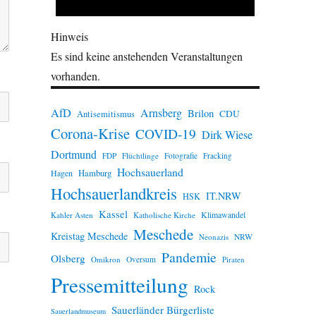
Hinweis
Es sind keine anstehenden Veranstaltungen
vorhanden.
AfD
Arnsberg
Brilon
CDU
Antisemitismus
Corona-Krise
COVID-19
Dirk Wiese
Dortmund
FDP
Flüchtlinge
Fotografie
Fracking
Hochsauerland
Hamburg
Hagen
Hochsauerlandkreis
IT.NRW
HSK
Kassel
Klimawandel
Kahler Asten
Katholische Kirche
Meschede
Kreistag Meschede
Neonazis
NRW
Pandemie
Olsberg
Omikron
Oversum
Piraten
Pressemitteilung
Rock
Sauerländer Bürgerliste
Sauerlandmuseum