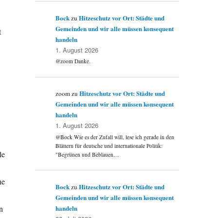
Bock
Hitzeschutz vor Ort: Städte und
zu
Gemeinden und wir alle müssen konsequent
t
handeln
1. August 2026
@zoom Danke.
Hitzeschutz vor Ort: Städte und
zoom
zu
Gemeinden und wir alle müssen konsequent
handeln
1. August 2026
@Bock Wie es der Zufall will, lese ich gerade in den
Blättern für deutsche und internationale Politik:
le
"Begrünen und Beblauen…
he
Bock
Hitzeschutz vor Ort: Städte und
zu
Gemeinden und wir alle müssen konsequent
handeln
n