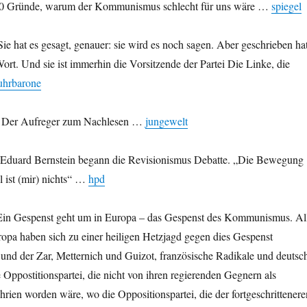
0 Gründe, warum der Kommunismus schlecht für uns wäre …
spiegel
ie hat es gesagt, genauer: sie wird es noch sagen. Aber geschrieben ha
Wort. Und sie ist immerhin die Vorsitzende der Partei Die Linke, die
uhrbarone
Der Aufreger zum Nachlesen …
jungewelt
Eduard Bernstein begann die Revisionismus Debatte. „Die Bewegung
el ist (mir) nichts“ …
hpd
in Gespenst geht um in Europa – das Gespenst des Kommunismus. Al
opa haben sich zu einer heiligen Hetzjagd gegen dies Gespenst
 und der Zar, Metternich und Guizot, französische Radikale und deutsc
e Oppostitionspartei, die nicht von ihren regierenden Gegnern als
rien worden wäre, wo die Oppositionspartei, die der fortgeschrittenere