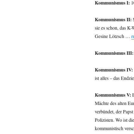
Kommunismus I:
1
Kommunismus II:
S
sie es schon, das K-
Gesine Lötzsch …
r
Kommunismus III:
Kommunismus IV:
ist alles – das Endzi
Kommunismus V:
E
Mächte des alten Eur
verbündet, der Papst
Polizisten. Wo ist di
kommunistisch versch