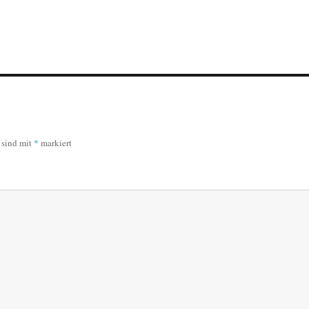
r sind mit
*
markiert