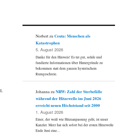
Ceuta: Menschen als
Norbert
zu
Katastrophen
5. August 2026
Danke für den Hinweis! Es tut gut, solide und
fundierte Informationen über Hintergründe zu
bekommen statt dem ganzen hysterischem
Rumgeschreie.
t.
NRW: Zahl der Sterbefälle
Johanna
zu
während der Hitzewelle im Juni 2026
erreicht neuen Höchststand seit 2000
1. August 2026
Einer, der weiß wie Hitzeanpassung geht, ist unser
Kanzler. Merz hat sich sofort bei der ersten Hitzewelle
Ende Juni eine…