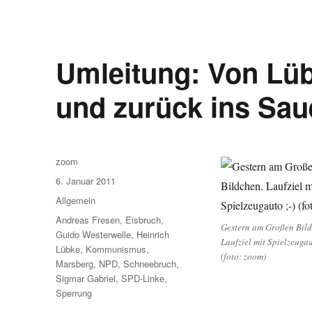
Umleitung: Von L
und zurück ins Sau
Autor
zoom
Veröffentlicht
6. Januar 2011
am
Kategorien
Allgemein
Schlagwörter
Andreas Fresen
,
Eisbruch
,
Gestern am Großen Bild
Guido Westerwelle
,
Heinrich
Laufziel mit Spielzeuga
Lübke
,
Kommunismus
,
(foto: zoom)
Marsberg
,
NPD
,
Schneebruch
,
Sigmar Gabriel
,
SPD-Linke
,
Sperrung