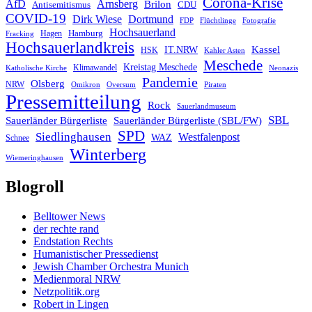
Corona-Krise
AfD
Arnsberg
Brilon
CDU
Antisemitismus
COVID-19
Dirk Wiese
Dortmund
FDP
Flüchtlinge
Fotografie
Hochsauerland
Hagen
Hamburg
Fracking
Hochsauerlandkreis
IT.NRW
Kassel
HSK
Kahler Asten
Meschede
Kreistag Meschede
Klimawandel
Katholische Kirche
Neonazis
Pandemie
Olsberg
NRW
Omikron
Oversum
Piraten
Pressemitteilung
Rock
Sauerlandmuseum
SBL
Sauerländer Bürgerliste
Sauerländer Bürgerliste (SBL/FW)
SPD
Siedlinghausen
Westfalenpost
WAZ
Schnee
Winterberg
Wiemeringhausen
Blogroll
Belltower News
der rechte rand
Endstation Rechts
Humanistischer Pressedienst
Jewish Chamber Orchestra Munich
Medienmoral NRW
Netzpolitik.org
Robert in Lingen