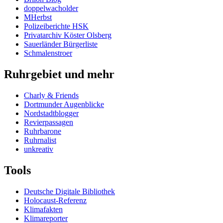
doppelwacholder
MHerbst
Polizeiberichte HSK
Privatarchiv Köster Olsberg
Sauerländer Bürgerliste
Schmalenstroer
Ruhrgebiet und mehr
Charly & Friends
Dortmunder Augenblicke
Nordstadtblogger
Revierpassagen
Ruhrbarone
Ruhrnalist
unkreativ
Tools
Deutsche Digitale Bibliothek
Holocaust-Referenz
Klimafakten
Klimareporter