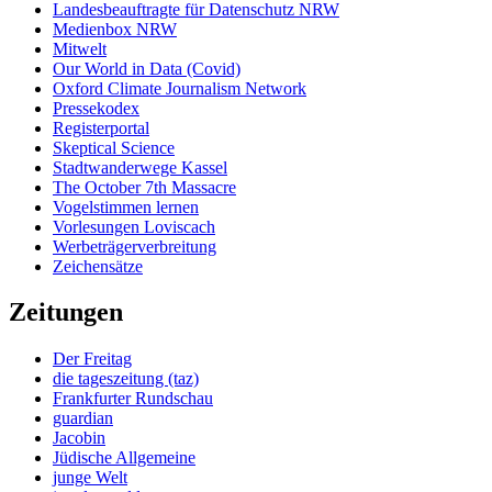
Landesbeauftragte für Datenschutz NRW
Medienbox NRW
Mitwelt
Our World in Data (Covid)
Oxford Climate Journalism Network
Pressekodex
Registerportal
Skeptical Science
Stadtwanderwege Kassel
The October 7th Massacre
Vogelstimmen lernen
Vorlesungen Loviscach
Werbeträgerverbreitung
Zeichensätze
Zeitungen
Der Freitag
die tageszeitung (taz)
Frankfurter Rundschau
guardian
Jacobin
Jüdische Allgemeine
junge Welt