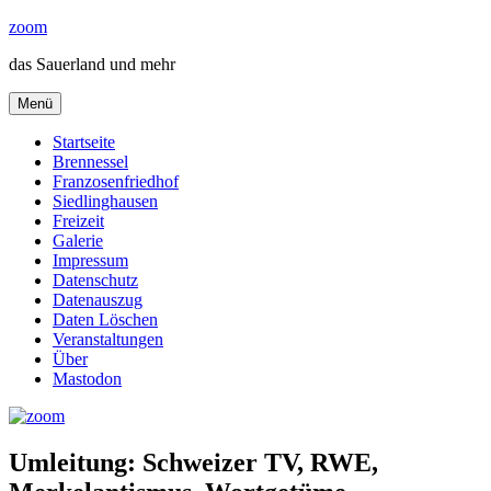
Zum
zoom
Inhalt
das Sauerland und mehr
springen
Menü
Startseite
Brennessel
Franzosenfriedhof
Siedlinghausen
Freizeit
Galerie
Impressum
Datenschutz
Datenauszug
Daten Löschen
Veranstaltungen
Über
Mastodon
Umleitung: Schweizer TV, RWE,