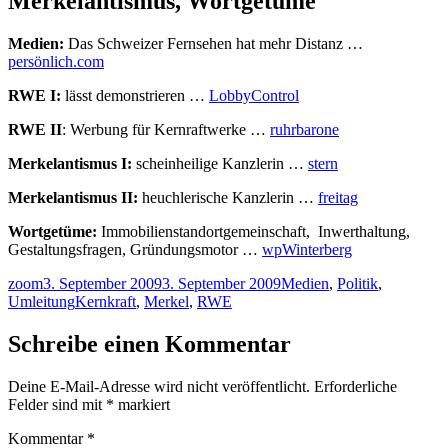
Merkelantismus, Wortgetüme
Medien:
Das Schweizer Fernsehen hat mehr Distanz …
persönlich.com
RWE I:
lässt demonstrieren …
LobbyControl
RWE II
: Werbung für Kernraftwerke …
ruhrbarone
Merkelantismus I:
scheinheilige Kanzlerin …
stern
Merkelantismus II:
heuchlerische Kanzlerin …
freitag
Wortgetüme:
Immobilienstandortgemeinschaft, Inwerthaltung,
Gestaltungsfragen, Gründungsmotor …
wpWinterberg
Autor
Veröffentlicht
Kategorien
zoom
3. September 2009
3. September 2009
Medien
,
Politik
,
am
Schlagwörter
Umleitung
Kernkraft
,
Merkel
,
RWE
Schreibe einen Kommentar
Deine E-Mail-Adresse wird nicht veröffentlicht.
Erforderliche
Felder sind mit
*
markiert
Kommentar
*