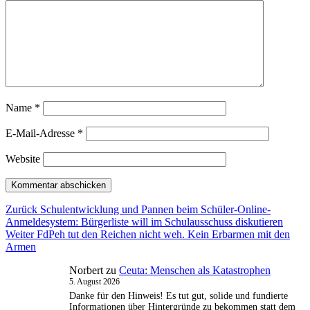
Name
*
E-Mail-Adresse
*
Website
Beitragsnavigation
Vorheriger
Zurück
Schulentwicklung und Pannen beim Schüler-Online-
Beitrag:
Anmeldesystem: Bürgerliste will im Schulausschuss diskutieren
Nächster
Weiter
FdPeh tut den Reichen nicht weh. Kein Erbarmen mit den
Beitrag:
Armen
Norbert
zu
Ceuta: Menschen als Katastrophen
5. August 2026
Danke für den Hinweis! Es tut gut, solide und fundierte
Informationen über Hintergründe zu bekommen statt dem