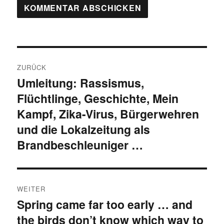
Beitragsnavigation
ZURÜCK
Umleitung: Rassismus,
Vorheriger
Flüchtlinge, Geschichte, Mein
Beitrag:
Kampf, Zika-Virus, Bürgerwehren
und die Lokalzeitung als
Brandbeschleuniger …
WEITER
Spring came far too early … and
Nächster
the birds don’t know which way to
Beitrag: