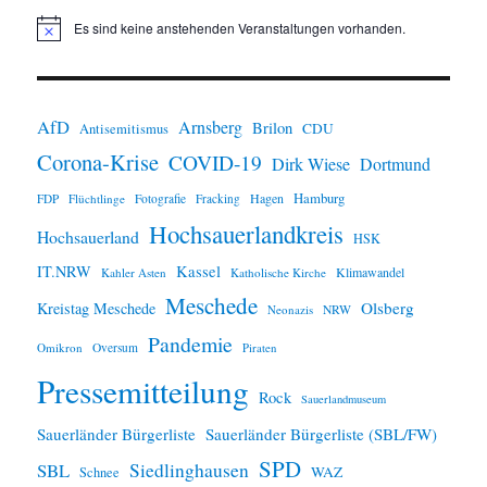
Es sind keine anstehenden Veranstaltungen vorhanden.
H
i
n
w
e
i
AfD
Arnsberg
Brilon
CDU
Antisemitismus
s
Corona-Krise
COVID-19
Dirk Wiese
Dortmund
Hamburg
Hagen
FDP
Flüchtlinge
Fotografie
Fracking
Hochsauerlandkreis
Hochsauerland
HSK
IT.NRW
Kassel
Klimawandel
Kahler Asten
Katholische Kirche
Meschede
Olsberg
Kreistag Meschede
Neonazis
NRW
Pandemie
Omikron
Oversum
Piraten
Pressemitteilung
Rock
Sauerlandmuseum
Sauerländer Bürgerliste
Sauerländer Bürgerliste (SBL/FW)
SPD
SBL
Siedlinghausen
WAZ
Schnee