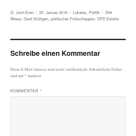
Autor
Veröffentlicht
Kategorien
Schlagwörter
G. Joch-Eren
25. Januar 2016
Lokales
,
Politik
Dirk
am
Wiese
,
Gerd Stüttgen
,
politischer Frühschoppen
,
SPD Eslohe
Schreibe einen Kommentar
Deine E-Mail-Adresse wird nicht veröffentlicht.
Erforderliche Felder
sind mit
*
markiert
KOMMENTAR
*