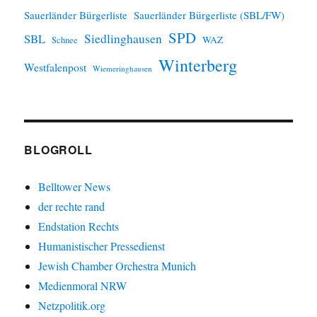
Sauerländer Bürgerliste
Sauerländer Bürgerliste (SBL/FW)
SPD
SBL
Siedlinghausen
WAZ
Schnee
Winterberg
Westfalenpost
Wiemeringhausen
BLOGROLL
Belltower News
der rechte rand
Endstation Rechts
Humanistischer Pressedienst
Jewish Chamber Orchestra Munich
Medienmoral NRW
Netzpolitik.org