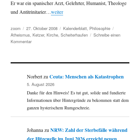
Er war ein spanischer Arzt, Gelehrter, Humanist, Theologe
und Antitrinitarier…
weiter
Autor
Veröffentlicht
Kategorien
Schlagwörter
zoom
27. Oktober 2008
Kalenderblatt
,
Philosophie
am
Atheismus
,
Ketzer
,
Kirche
,
Scheiterhaufen
Schreibe einen
zu
Kommentar
Vor
455
Jahren:
Wieder
mal
Ceuta: Menschen als Katastrophen
Norbert
zu
einer
5. August 2026
verbrannt…
Danke für den Hinweis! Es tut gut, solide und fundierte
Informationen über Hintergründe zu bekommen statt dem
ganzen hysterischem Rumgeschreie.
NRW: Zahl der Sterbefälle während
Johanna
zu
der Hitzewelle im Juni 2026 erreicht neuen