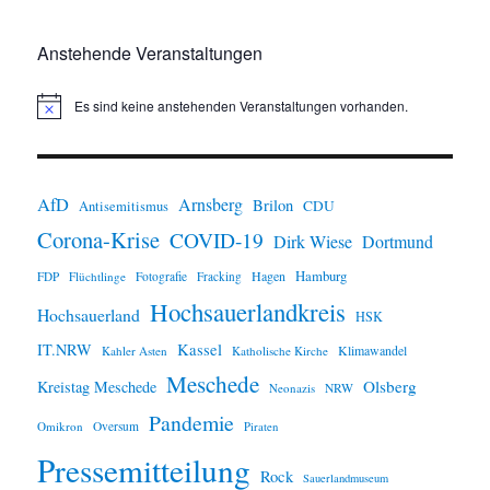
Anstehende Veranstaltungen
Es sind keine anstehenden Veranstaltungen vorhanden.
H
i
n
w
e
i
AfD
Arnsberg
Brilon
CDU
Antisemitismus
s
Corona-Krise
COVID-19
Dirk Wiese
Dortmund
Hamburg
Hagen
FDP
Flüchtlinge
Fotografie
Fracking
Hochsauerlandkreis
Hochsauerland
HSK
IT.NRW
Kassel
Klimawandel
Kahler Asten
Katholische Kirche
Meschede
Olsberg
Kreistag Meschede
Neonazis
NRW
Pandemie
Omikron
Oversum
Piraten
Pressemitteilung
Rock
Sauerlandmuseum