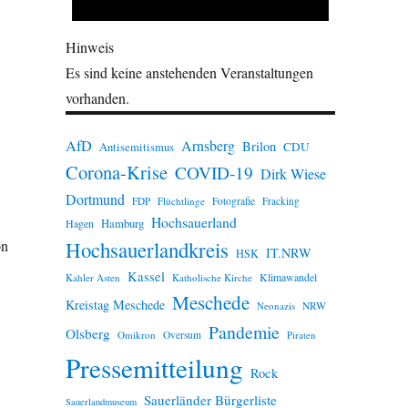
Hinweis
Es sind keine anstehenden Veranstaltungen
vorhanden.
AfD
Arnsberg
Brilon
CDU
Antisemitismus
Corona-Krise
COVID-19
Dirk Wiese
Dortmund
FDP
Flüchtlinge
Fotografie
Fracking
Hochsauerland
Hamburg
Hagen
Hochsauerlandkreis
on
IT.NRW
HSK
Kassel
Klimawandel
Kahler Asten
Katholische Kirche
Meschede
Kreistag Meschede
Neonazis
NRW
Pandemie
Olsberg
Omikron
Oversum
Piraten
Pressemitteilung
Rock
Sauerländer Bürgerliste
Sauerlandmuseum