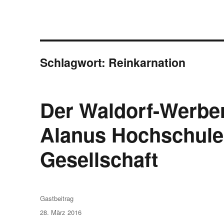
Schlagwort:
Reinkarnation
Der Waldorf-Werber:
Alanus Hochschule
Gesellschaft
Autor
Gastbeitrag
Veröffentlicht
28. März 2016
am