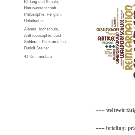
Kategorien
Bildung und Schule
,
Naturwissenschaft
,
Philosophie
,
Religion
,
Unirdisches
Schlagwörter
Alanus Hochschule
,
Anthroposophie
,
Jost
Schieren
,
Reinkarnation
,
Rudolf Steiner
zu
41 Kommentare
Der
Waldorf-
Werber:
Prof.
Jost
Schieren,
Alanus
Hochschule
+++ weltweit tä
für
Kunst
und
+++ briefing: pr
Gesellschaft