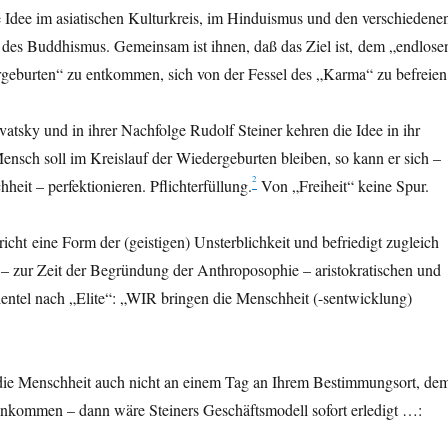
die Idee im asiatischen Kulturkreis, im Hinduismus und den verschiedene
des Buddhismus. Gemeinsam ist ihnen, daß das Ziel ist, dem „endlose
rgeburten“ zu entkommen, sich von der Fessel des „Karma“ zu befreien
atsky und in ihrer Nachfolge Rudolf Steiner kehren die Idee in ihr
nsch soll im Kreislauf der Wiedergeburten bleiben, so kann er sich –
2
heit – perfektionieren. Pflichterfüllung.
Von „Freiheit“ keine Spur.
richt eine Form der (geistigen) Unsterblichkeit und befriedigt zugleich
 – zur Zeit der Begründung der Anthroposophie – aristokratischen und
entel nach „Elite“: „WIR bringen die Menschheit (-sentwicklung)
die Menschheit auch nicht an einem Tag an Ihrem Bestimmungsort, de
ankommen – dann wäre Steiners Geschäftsmodell sofort erledigt …: