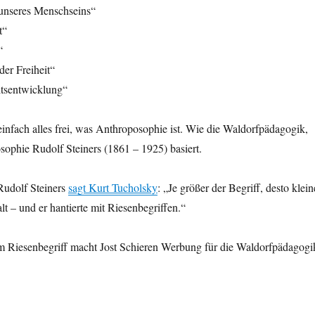
 unseres Menschseins“
t“
“
er Freiheit“
itsentwicklung“
infach alles frei, was Anthroposophie ist. Wie die Waldorfpädagogik,
sophie Rudolf Steiners (1861 – 1925) basiert.
Rudolf Steiners
sagt Kurt Tucholsky
: „Je größer der Begriff, desto klein
lt – und er hantierte mit Riesenbegriffen.“
em Riesenbegriff macht Jost Schieren Werbung für die Waldorfpädagogi