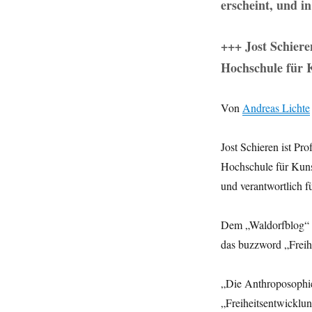
erscheint, und i
+++ Jost Schier
Hochschule für K
Von
Andreas Lichte
Jost Schieren ist Pr
Hochschule für Kunst
und verantwortlich f
Dem „Waldorfblog“ g
das buzzword „Freihe
„Die Anthroposophie 
„Freiheitsentwicklun