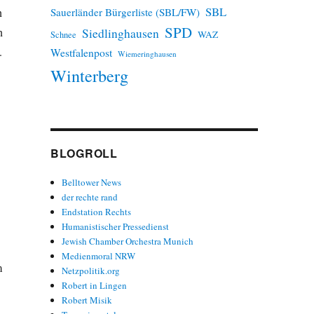
SBL
Sauerländer Bürgerliste (SBL/FW)
n
SPD
n
Siedlinghausen
WAZ
Schnee
.
Westfalenpost
Wiemeringhausen
Winterberg
BLOGROLL
Belltower News
der rechte rand
Endstation Rechts
Humanistischer Pressedienst
Jewish Chamber Orchestra Munich
Medienmoral NRW
m
Netzpolitik.org
Robert in Lingen
Robert Misik