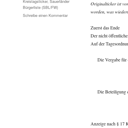
Kreistagsticker
,
Sauerländer
Originalticker ist v
Bürgerliste (SBL/FW)
worden, was wieder
zu
Schreibe einen Kommentar
Ersatz-
Kreistagsticker
Zuerst das Ende
(in
Der nicht öffentlich
Ermangelung
Auf der Tagesordnun
des
Originals)
Die Vergabe für
Die Beteiligung
Anzeige nach § 17 K