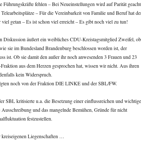
e Führungskräfte fehlen – Bei Neueinstellungen wird auf Parität geacht
Telearbeitsplätze – Für die Vereinbarkeit von Familie und Beruf hat de
iel getan – Es ist schon viel erreicht – Es gibt noch viel zu tun!
en Diskussion äußert ein weibliches CDU-Kreistagsmitglied Zweifel, ob
 wie sie im Bundesland Brandenburg beschlossen worden ist, der
luss ist. Ob sie damit den außer ihr noch anwesenden 3 Frauen und 23
raktion aus dem Herzen gesprochen hat, wissen wir nicht. Aus ihren
denfalls kein Widerspruch.
lgten noch von der Fraktion DIE LINKE und der SBL/FW.
r SBL kritisierte u.a. die Besetzung einer einflussreichen und wichtig
ne Ausschreibung und das mangelnde Bemühen, Gründe für nicht
alfluktuation festzustellen.
r kreiseigenen Liegenschaften …