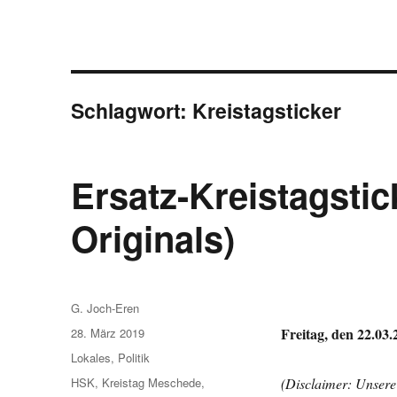
Schlagwort:
Kreistagsticker
Ersatz-Kreistagsti
Originals)
Autor
G. Joch-Eren
Veröffentlicht
Freitag, den 22.03
28. März 2019
am
Kategorien
Lokales
,
Politik
Schlagwörter
HSK
,
Kreistag Meschede
,
(Disclaimer: Unsere 