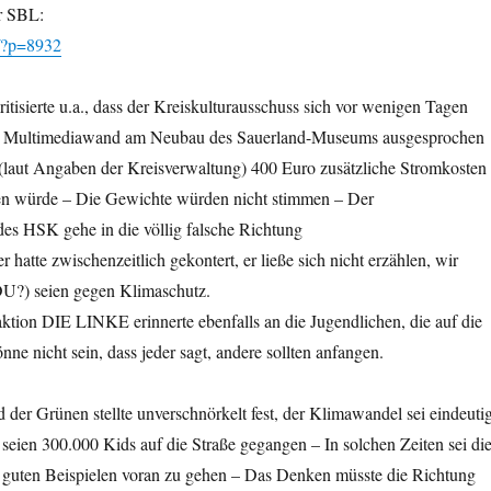
r SBL:
e/?p=8932
tisierte u.a., dass der Kreiskulturausschuss sich vor wenigen Tagen
ine Multimediawand am Neubau des Sauerland-Museums ausgesprochen
n (laut Angaben der Kreisverwaltung) 400 Euro zusätzliche Stromkosten
en würde – Die Gewichte würden nicht stimmen – Der
des HSK gehe in die völlig falsche Richtung
 hatte zwischenzeitlich gekontert, er ließe sich nicht erzählen, wir
U?) seien gegen Klimaschutz.
ktion DIE LINKE erinnerte ebenfalls an die Jugendlichen, die auf die
nne nicht sein, dass jeder sagt, andere sollten anfangen.
d der Grünen stellte unverschnörkelt fest, der Klimawandel sei eindeuti
 seien 300.000 Kids auf die Straße gegangen – In solchen Zeiten sei di
it guten Beispielen voran zu gehen – Das Denken müsste die Richtung