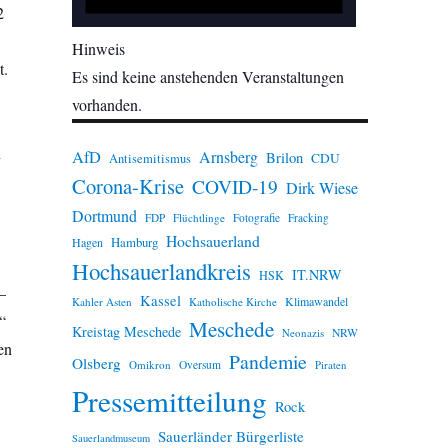
2
Hinweis
t.
Es sind keine anstehenden Veranstaltungen
vorhanden.
n
AfD
Arnsberg
Brilon
CDU
Antisemitismus
Corona-Krise
COVID-19
Dirk Wiese
Dortmund
FDP
Flüchtlinge
Fotografie
Fracking
Hochsauerland
Hamburg
Hagen
Hochsauerlandkreis
IT.NRW
HSK
–
Kassel
Klimawandel
Kahler Asten
Katholische Kirche
“
Meschede
Kreistag Meschede
Neonazis
NRW
en
Pandemie
Olsberg
Omikron
Oversum
Piraten
Pressemitteilung
Rock
Sauerländer Bürgerliste
Sauerlandmuseum