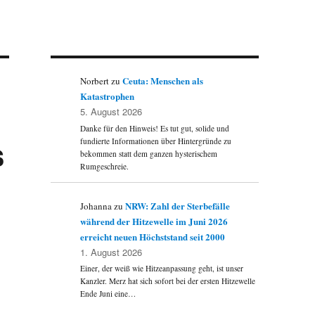
Ceuta: Menschen als
Norbert
zu
Katastrophen
5. August 2026
Danke für den Hinweis! Es tut gut, solide und
s
fundierte Informationen über Hintergründe zu
bekommen statt dem ganzen hysterischem
Rumgeschreie.
NRW: Zahl der Sterbefälle
Johanna
zu
während der Hitzewelle im Juni 2026
erreicht neuen Höchststand seit 2000
1. August 2026
Einer, der weiß wie Hitzeanpassung geht, ist unser
Kanzler. Merz hat sich sofort bei der ersten Hitzewelle
Ende Juni eine…