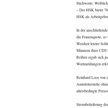
Stichworte: Weiblich
– Der HSK bietet 78 
HSK als Arbeitgeber v
In der anschließend
die Frauenquote, so
Weisheit letzter Sch
Männern ihrer CDU-F
Reihen ergab sich je
Wortmeldungen erfo
Reinhard Loos von de
Amtsleiterstelle oh
altersbedingte Person
Strombelieferung de