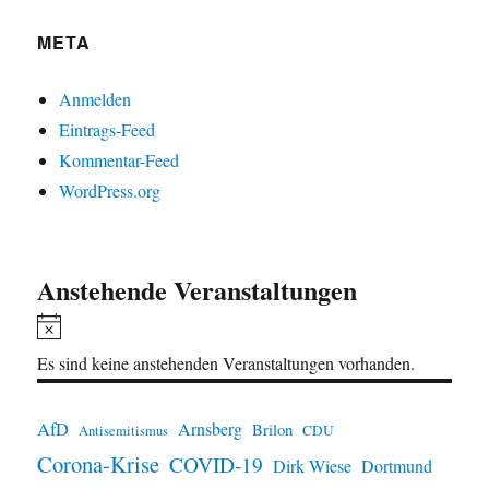
META
Anmelden
Eintrags-Feed
Kommentar-Feed
WordPress.org
Anstehende Veranstaltungen
H
i
Es sind keine anstehenden Veranstaltungen vorhanden.
n
w
AfD
Arnsberg
Brilon
CDU
Antisemitismus
e
Corona-Krise
COVID-19
Dirk Wiese
Dortmund
i