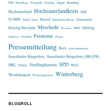
Hamburg
Hagen
FDP
Flüchtlinge
Fotografie
Fracking
s
Hochsauerlandkreis
Hochsauerland
HSK
IT.NRW
Kassel
Klimawandel
Kahler Asten
Katholische Kirche
Meschede
Olsberg
Kreistag Meschede
Neonazis
NRW
Pandemie
Omikron
Oversum
Piraten
Pressemitteilung
Rock
Sauerlandmuseum
Sauerländer Bürgerliste
Sauerländer Bürgerliste (SBL/FW)
SPD
SBL
Siedlinghausen
WAZ
Schnee
Winterberg
Westfalenpost
Wiemeringhausen
BLOGROLL