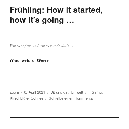
drüber!
Frühling: How it started,
Gib
mich
how it’s going …
Kirsche!
Wie es anfing, und wie es gerade läuft …
Ohne weitere Worte …
Autor
Veröffentlicht
Kategorien
Schlagwörter
zoom
6. April 2021
Dit und dat
,
Umwelt
Frühling
,
am
zu
Kirschblüte
,
Schnee
Schreibe einen Kommentar
Frühling:
How
it
started,
how