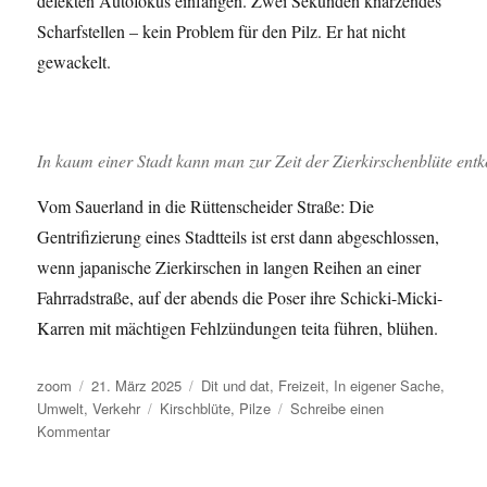
defekten Autofokus einfangen. Zwei Sekunden knarzendes
Scharfstellen – kein Problem für den Pilz. Er hat nicht
gewackelt.
In kaum einer Stadt kann man zur Zeit der Zierkirschenblüte ent
Vom Sauerland in die Rüttenscheider Straße: Die
Gentrifizierung eines Stadtteils ist erst dann abgeschlossen,
wenn japanische Zierkirschen in langen Reihen an einer
Fahrradstraße, auf der abends die Poser ihre Schicki-Micki-
Karren mit mächtigen Fehlzündungen teita führen, blühen.
Autor
Veröffentlicht
Kategorien
zoom
21. März 2025
Dit und dat
,
Freizeit
,
In eigener Sache
,
am
Schlagwörter
Umwelt
,
Verkehr
Kirschblüte
,
Pilze
Schreibe einen
zu
Kommentar
Schnittblumen?
Schwamm