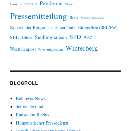
Pandemie
Omikron
Oversum
Piraten
Pressemitteilung
Rock
Sauerlandmuseum
Sauerländer Bürgerliste
Sauerländer Bürgerliste (SBL/FW)
SPD
SBL
Siedlinghausen
WAZ
Schnee
Winterberg
Westfalenpost
Wiemeringhausen
BLOGROLL
Belltower News
der rechte rand
Endstation Rechts
Humanistischer Pressedienst
Jewish Chamber Orchestra Munich