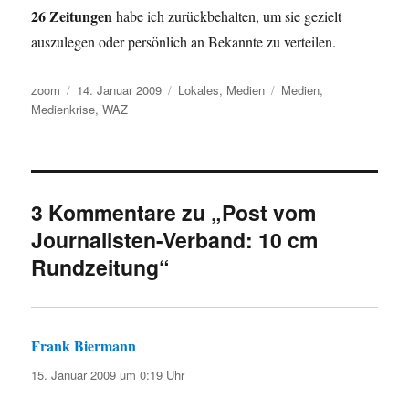
26 Zeitungen
habe ich zurückbehalten, um sie gezielt
auszulegen oder persönlich an Bekannte zu verteilen.
Autor
Veröffentlicht
Kategorien
Schlagwörter
zoom
14. Januar 2009
Lokales
,
Medien
Medien
,
am
Medienkrise
,
WAZ
3 Kommentare zu „Post vom
Journalisten-Verband: 10 cm
Rundzeitung“
Frank Biermann
sagt:
15. Januar 2009 um 0:19 Uhr