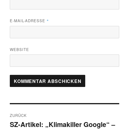
E-MAIL-ADRESSE
*
WEBSITE
Beitragsnavigation
ZURÜCK
SZ-Artikel: „Klimakiller Google“ –
Vorheriger