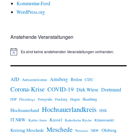
Kommentar-Feed
WordPress.org
Anstehende Veranstaltungen
Es sind keine anstehenden Veranstaltungen vorhanden.
H
i
n
w
e
i
AfD
Arnsberg
Brilon
CDU
Antisemitismus
s
Corona-Krise
COVID-19
Dirk Wiese
Dortmund
Hamburg
Hagen
FDP
Flüchtlinge
Fotografie
Fracking
Hochsauerlandkreis
Hochsauerland
HSK
IT.NRW
Kassel
Klimawandel
Kahler Asten
Katholische Kirche
Meschede
Olsberg
Kreistag Meschede
Neonazis
NRW