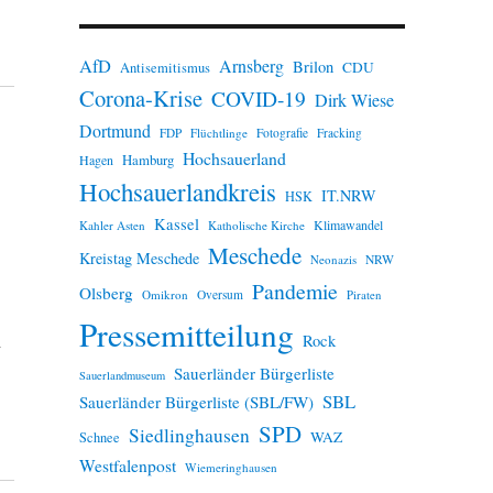
n
w
e
AfD
Arnsberg
Brilon
i
CDU
Antisemitismus
s
Corona-Krise
COVID-19
Dirk Wiese
Dortmund
FDP
Flüchtlinge
Fotografie
Fracking
Hochsauerland
Hamburg
Hagen
Hochsauerlandkreis
IT.NRW
HSK
Kassel
Klimawandel
Kahler Asten
Katholische Kirche
Meschede
Kreistag Meschede
Neonazis
NRW
Pandemie
Olsberg
Omikron
Oversum
Piraten
Pressemitteilung
h
Rock
Sauerländer Bürgerliste
Sauerlandmuseum
SBL
Sauerländer Bürgerliste (SBL/FW)
SPD
Siedlinghausen
WAZ
Schnee
Westfalenpost
Wiemeringhausen