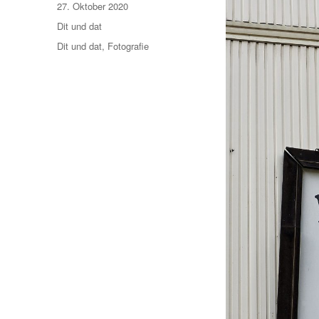
Veröffentlicht
27. Oktober 2020
am
Kategorien
Dit und dat
Schlagwörter
Dit und dat
,
Fotografie