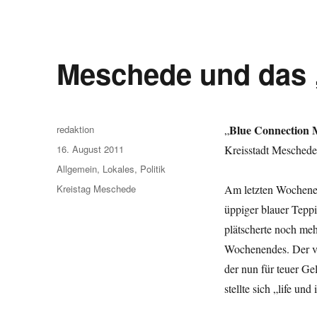
Meschede und das 
Autor
Blue Connection M
redaktion
„
Veröffentlicht
16. August 2011
Kreisstadt Meschede
am
Kategorien
Allgemein
,
Lokales
,
Politik
Schlagwörter
Kreistag Meschede
Am letzten Wochenend
üppiger blauer Tep
plätscherte noch me
Wochenendes. Der vo
der nun für teuer Ge
stellte sich „life u