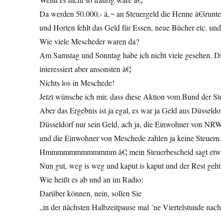
Da werden 50.000,- â‚¬ an Steuergeld die Henne â€šrunter
und Horten fehlt das Geld für Essen, neue Bücher etc. un
Wie viele Mescheder waren da?
Am Samstag und Sonntag habe ich nicht viele gesehen. Di
interessiert aber ansonsten â€¦
Nichts los in Meschede!
Jetzt wünsche ich mir, dass diese Aktion vom Bund der S
Aber das Ergebnis ist ja egal, es war ja Geld aus Düssel
Düsseldorf nur sein Geld, ach ja, die Einwohner von NRW
und die Einwohner von Meschede zahlen ja keine Steuern
Hmmmmmmmmmmmm â€¦ mein Steuerbescheid sagt etwas
Nun gut, weg is weg und kaput is kaput und der Rest geh
Wie heißt es ab und an im Radio:
Darüber können, nein, sollen Sie
„in der nächsten Halbzeitpause mal ´ne Viertelstunde na