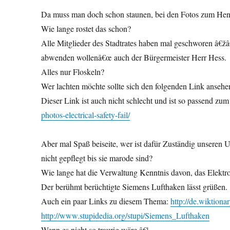
Da muss man doch schon staunen, bei den Fotos zum Hennede
Wie lange rostet das schon?
Alle Mitglieder des Stadtrates haben mal geschworen â€ž
abwenden wollenâ€œ auch der Bürgermeister Herr Hess.
Alles nur Floskeln?
Wer lachten möchte sollte sich den folgenden Link anseh
Dieser Link ist auch nicht schlecht und ist so passend
photos-electrical-safety-fail/
Aber mal Spaß beiseite, wer ist dafür Zuständig unseren
nicht gepflegt bis sie marode sind?
Wie lange hat die Verwaltung Kenntnis davon, das Elektro
Der berühmt berüchtigte Siemens Lufthaken lässt grüßen.
Auch ein paar Links zu diesem Thema:
http://de.wiktiona
http://www.stupidedia.org/stupi/Siemens_Lufthaken
Wenn es nicht so traurig wäre â€¦