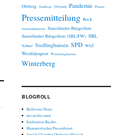
Pandemie
Olsberg
Omikron
Oversum
Piraten
Pressemitteilung
Rock
Sauerländer Bürgerliste
Sauerlandmuseum
SBL
Sauerländer Bürgerliste (SBL/FW)
SPD
Siedlinghausen
WAZ
Schnee
Westfalenpost
Wiemeringhausen
Winterberg
BLOGROLL
Belltower News
der rechte rand
Endstation Rechts
Humanistischer Pressedienst
Jewish Chamber Orchestra Munich