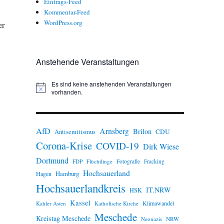
Eintrags-Feed
Kommentar-Feed
WordPress.org
er
Anstehende Veranstaltungen
Es sind keine anstehenden Veranstaltungen
H
vorhanden.
i
n
w
e
AfD
Arnsberg
Brilon
i
CDU
Antisemitismus
s
Corona-Krise
COVID-19
Dirk Wiese
Dortmund
FDP
Flüchtlinge
Fotografie
Fracking
Hochsauerland
Hamburg
Hagen
Hochsauerlandkreis
IT.NRW
HSK
Kassel
Klimawandel
Kahler Asten
Katholische Kirche
Meschede
Kreistag Meschede
Neonazis
NRW