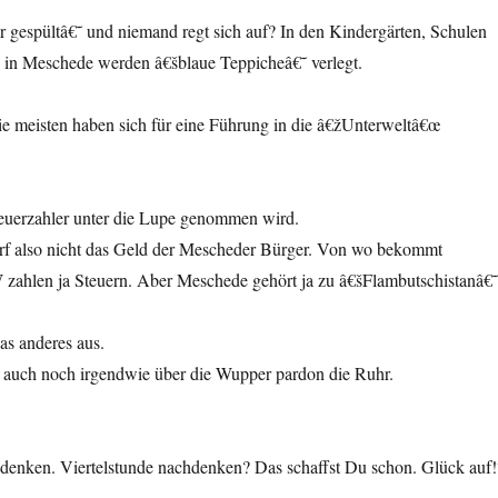
 gespültâ€˜ und niemand regt sich auf? In den Kindergärten, Schulen
d in Meschede werden â€šblaue Teppicheâ€˜ verlegt.
e meisten haben sich für eine Führung in die â€žUnterweltâ€œ
teuerzahler unter die Lupe genommen wird.
dorf also nicht das Geld der Mescheder Bürger. Von wo bekommt
 zahlen ja Steuern. Aber Meschede gehört ja zu â€šFlambutschistanâ€
.
 anderes aus.
t auch noch irgendwie über die Wupper pardon die Ruhr.
chdenken. Viertelstunde nachdenken? Das schaffst Du schon. Glück auf!