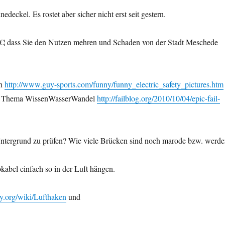
ckel. Es rostet aber sicher nicht erst seit gestern.
â€¦ dass Sie den Nutzen mehren und Schaden von der Stadt Meschede
en
http://www.guy-sports.com/funny/funny_electric_safety_pictures.htm
 zum Thema WissenWasserWandel
http://failblog.org/2010/10/04/epic-fail-
 Untergrund zu prüfen? Wie viele Brücken sind noch marode bzw. werd
kabel einfach so in der Luft hängen.
ry.org/wiki/Lufthaken
und