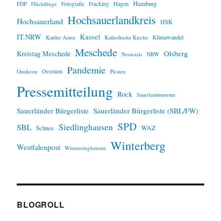
Hamburg
Hagen
FDP
Flüchtlinge
Fotografie
Fracking
Hochsauerlandkreis
Hochsauerland
HSK
IT.NRW
Kassel
Klimawandel
Kahler Asten
Katholische Kirche
Meschede
Olsberg
Kreistag Meschede
Neonazis
NRW
Pandemie
Omikron
Oversum
Piraten
Pressemitteilung
Rock
Sauerlandmuseum
Sauerländer Bürgerliste
Sauerländer Bürgerliste (SBL/FW)
SPD
SBL
Siedlinghausen
WAZ
Schnee
Winterberg
Westfalenpost
Wiemeringhausen
BLOGROLL