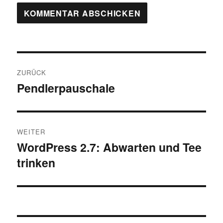
Beitragsnavigation
ZURÜCK
Pendlerpauschale
Vorheriger
Beitrag:
WEITER
WordPress 2.7: Abwarten und Tee
Nächster
trinken
Beitrag: