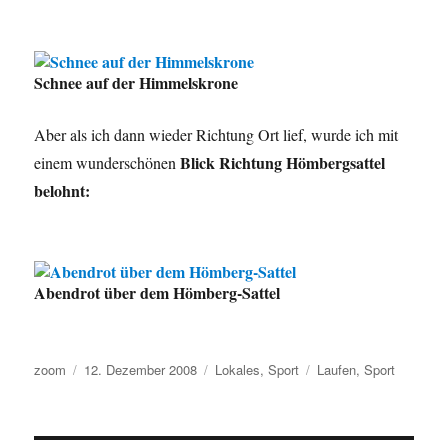
Schnee auf der Himmelskrone
Aber als ich dann wieder Richtung Ort lief, wurde ich mit
Blick Richtung Hömbergsattel
einem wunderschönen
belohnt:
Abendrot über dem Hömberg-Sattel
Autor
Veröffentlicht
Kategorien
Schlagwörter
zoom
12. Dezember 2008
Lokales
,
Sport
Laufen
,
Sport
am