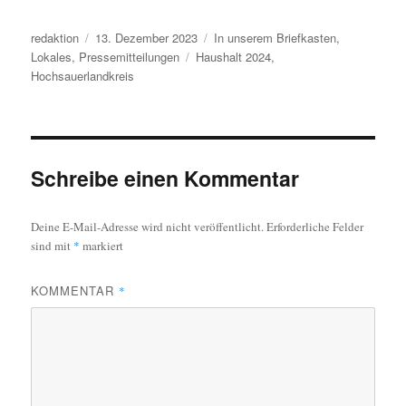
Autor
Veröffentlicht
Kategorien
redaktion
13. Dezember 2023
In unserem Briefkasten
,
am
Schlagwörter
Lokales
,
Pressemitteilungen
Haushalt 2024
,
Hochsauerlandkreis
Schreibe einen Kommentar
Deine E-Mail-Adresse wird nicht veröffentlicht.
Erforderliche Felder
sind mit
*
markiert
KOMMENTAR
*