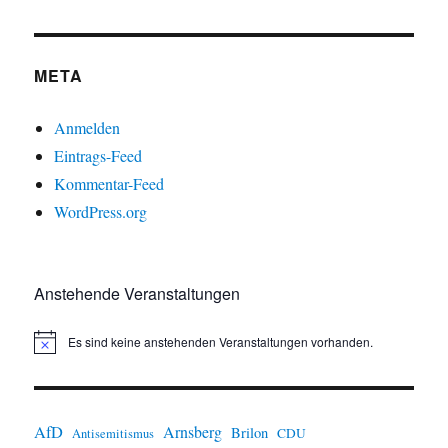
META
Anmelden
Eintrags-Feed
Kommentar-Feed
WordPress.org
Anstehende Veranstaltungen
Es sind keine anstehenden Veranstaltungen vorhanden.
H
i
n
w
e
i
AfD
Arnsberg
Brilon
CDU
Antisemitismus
s