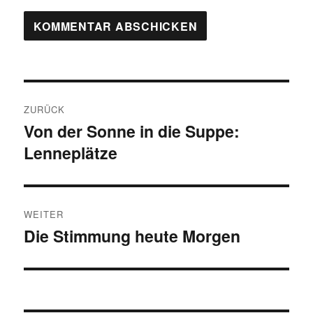
Beitragsnavigation
ZURÜCK
Von der Sonne in die Suppe:
Vorheriger
Lenneplätze
Beitrag:
WEITER
Die Stimmung heute Morgen
Nächster
Beitrag: