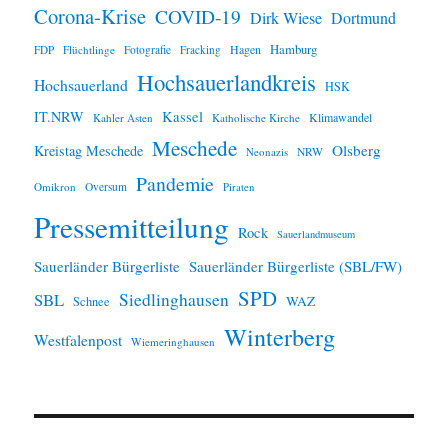
Corona-Krise
COVID-19
Dirk Wiese
Dortmund
Hamburg
Hagen
FDP
Flüchtlinge
Fotografie
Fracking
Hochsauerlandkreis
Hochsauerland
HSK
IT.NRW
Kassel
Klimawandel
Kahler Asten
Katholische Kirche
Meschede
Olsberg
Kreistag Meschede
Neonazis
NRW
Pandemie
Omikron
Oversum
Piraten
Pressemitteilung
Rock
Sauerlandmuseum
Sauerländer Bürgerliste
Sauerländer Bürgerliste (SBL/FW)
SPD
SBL
Siedlinghausen
WAZ
Schnee
Winterberg
Westfalenpost
Wiemeringhausen