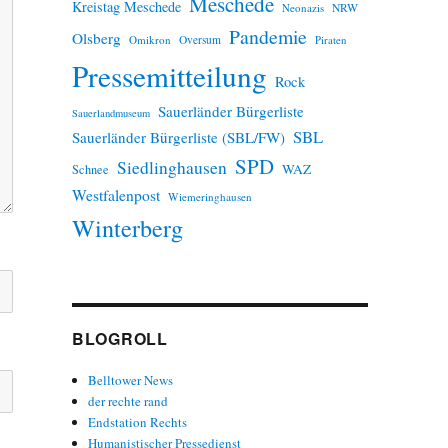
Meschede
Kreistag Meschede
Neonazis
NRW
Pandemie
Olsberg
Omikron
Oversum
Piraten
Pressemitteilung
Rock
Sauerländer Bürgerliste
Sauerlandmuseum
SBL
Sauerländer Bürgerliste (SBL/FW)
SPD
Siedlinghausen
WAZ
Schnee
Westfalenpost
Wiemeringhausen
Winterberg
BLOGROLL
Belltower News
der rechte rand
Endstation Rechts
Humanistischer Pressedienst