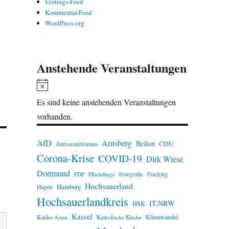
Eintrags-Feed
Kommentar-Feed
WordPress.org
Anstehende Veranstaltungen
H
i
Es sind keine anstehenden Veranstaltungen
n
vorhanden.
w
e
AfD
Arnsberg
Brilon
CDU
Antisemitismus
Corona-Krise
i
COVID-19
Dirk Wiese
s
Dortmund
FDP
Flüchtlinge
Fotografie
Fracking
Hochsauerland
Hamburg
Hagen
Hochsauerlandkreis
IT.NRW
HSK
Kassel
Klimawandel
Kahler Asten
Katholische Kirche