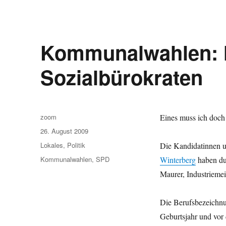
Kommunalwahlen: H
Sozialbürokraten
Autor
zoom
Eines muss ich doch
Veröffentlicht
26. August 2009
am
Kategorien
Lokales
,
Politik
Die Kandidatinnen 
Schlagwörter
Kommunalwahlen
,
SPD
Winterberg
haben dur
Maurer, Industrieme
Die Berufsbezeichnun
Geburtsjahr und vor