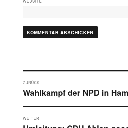
WEBSITE
Beitragsnavigation
ZURÜCK
Wahlkampf der NPD in Ham
Vorheriger
Beitrag:
WEITER
Nächster