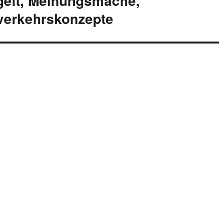
gelt, Meinungsmache,
verkehrskonzepte