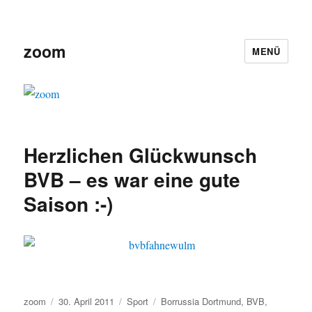
zoom
MENÜ
Herzlichen Glückwunsch
BVB – es war eine gute
Saison :-)
Autor
Veröffentlicht
Kategorien
Schlagwörter
zoom
30. April 2011
Sport
Borrussia Dortmund
,
BVB
,