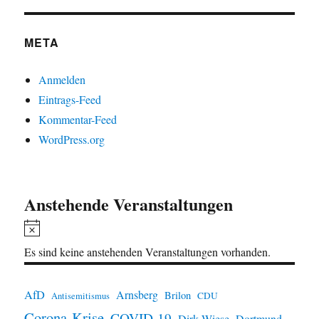
META
Anmelden
Eintrags-Feed
Kommentar-Feed
WordPress.org
Anstehende Veranstaltungen
H
i
Es sind keine anstehenden Veranstaltungen vorhanden.
n
w
AfD
Arnsberg
Brilon
CDU
Antisemitismus
e
Corona-Krise
COVID-19
Dirk Wiese
Dortmund