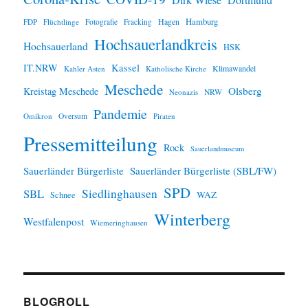
i
Hamburg
Hagen
FDP
Flüchtlinge
Fotografie
Fracking
s
Hochsauerlandkreis
Hochsauerland
HSK
IT.NRW
Kassel
Klimawandel
Kahler Asten
Katholische Kirche
Meschede
Olsberg
Kreistag Meschede
Neonazis
NRW
Pandemie
Omikron
Oversum
Piraten
Pressemitteilung
Rock
Sauerlandmuseum
Sauerländer Bürgerliste
Sauerländer Bürgerliste (SBL/FW)
SPD
SBL
Siedlinghausen
WAZ
Schnee
Winterberg
Westfalenpost
Wiemeringhausen
BLOGROLL