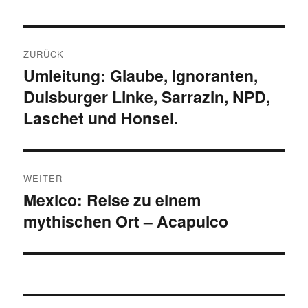
Beitragsnavigation
ZURÜCK
Umleitung: Glaube, Ignoranten,
Vorheriger
Duisburger Linke, Sarrazin, NPD,
Beitrag:
Laschet und Honsel.
WEITER
Mexico: Reise zu einem
Nächster
mythischen Ort – Acapulco
Beitrag: