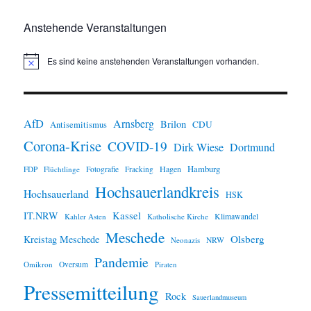
Anstehende Veranstaltungen
Es sind keine anstehenden Veranstaltungen vorhanden.
H
i
n
w
e
i
AfD
Arnsberg
Brilon
CDU
Antisemitismus
s
Corona-Krise
COVID-19
Dirk Wiese
Dortmund
Hamburg
Hagen
FDP
Flüchtlinge
Fotografie
Fracking
Hochsauerlandkreis
Hochsauerland
HSK
IT.NRW
Kassel
Klimawandel
Kahler Asten
Katholische Kirche
Meschede
Olsberg
Kreistag Meschede
Neonazis
NRW
Pandemie
Omikron
Oversum
Piraten
Pressemitteilung
Rock
Sauerlandmuseum