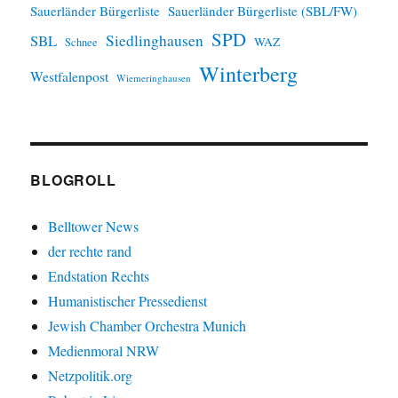
Sauerländer Bürgerliste
Sauerländer Bürgerliste (SBL/FW)
SPD
SBL
Siedlinghausen
WAZ
Schnee
Winterberg
Westfalenpost
Wiemeringhausen
BLOGROLL
Belltower News
der rechte rand
Endstation Rechts
Humanistischer Pressedienst
Jewish Chamber Orchestra Munich
Medienmoral NRW
Netzpolitik.org