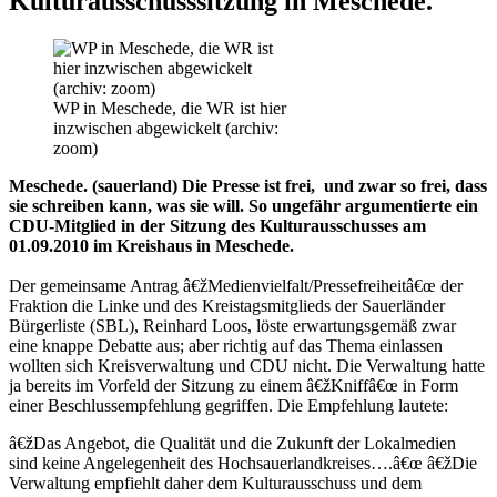
Kulturausschusssitzung in Meschede.
WP in Meschede, die WR ist hier
inzwischen abgewickelt (archiv:
zoom)
Meschede. (sauerland) Die Presse ist frei, und zwar so frei, dass
sie schreiben kann, was sie will. So ungefähr argumentierte ein
CDU-Mitglied in der Sitzung des Kulturausschusses am
01.09.2010 im Kreishaus in Meschede.
Der gemeinsame Antrag â€žMedienvielfalt/Pressefreiheitâ€œ der
Fraktion die Linke und des Kreistagsmitglieds der Sauerländer
Bürgerliste (SBL), Reinhard Loos, löste erwartungsgemäß zwar
eine knappe Debatte aus; aber richtig auf das Thema einlassen
wollten sich Kreisverwaltung und CDU nicht. Die Verwaltung hatte
ja bereits im Vorfeld der Sitzung zu einem â€žKniffâ€œ in Form
einer Beschlussempfehlung gegriffen. Die Empfehlung lautete:
â€žDas Angebot, die Qualität und die Zukunft der Lokalmedien
sind keine Angelegenheit des Hochsauerlandkreises….â€œ â€žDie
Verwaltung empfiehlt daher dem Kulturausschuss und dem