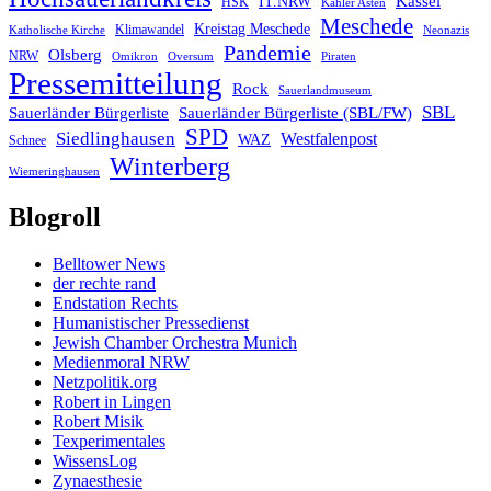
IT.NRW
Kassel
HSK
Kahler Asten
Meschede
Kreistag Meschede
Klimawandel
Katholische Kirche
Neonazis
Pandemie
Olsberg
NRW
Omikron
Oversum
Piraten
Pressemitteilung
Rock
Sauerlandmuseum
SBL
Sauerländer Bürgerliste
Sauerländer Bürgerliste (SBL/FW)
SPD
Siedlinghausen
Westfalenpost
WAZ
Schnee
Winterberg
Wiemeringhausen
Blogroll
Belltower News
der rechte rand
Endstation Rechts
Humanistischer Pressedienst
Jewish Chamber Orchestra Munich
Medienmoral NRW
Netzpolitik.org
Robert in Lingen
Robert Misik
Texperimentales
WissensLog
Zynaesthesie