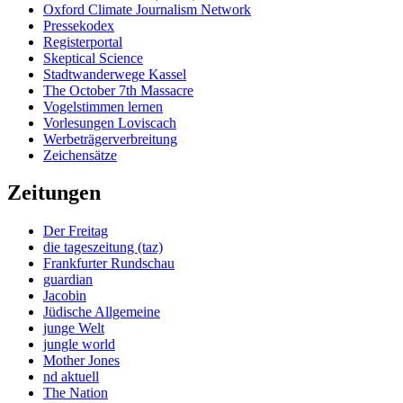
Oxford Climate Journalism Network
Pressekodex
Registerportal
Skeptical Science
Stadtwanderwege Kassel
The October 7th Massacre
Vogelstimmen lernen
Vorlesungen Loviscach
Werbeträgerverbreitung
Zeichensätze
Zeitungen
Der Freitag
die tageszeitung (taz)
Frankfurter Rundschau
guardian
Jacobin
Jüdische Allgemeine
junge Welt
jungle world
Mother Jones
nd aktuell
The Nation