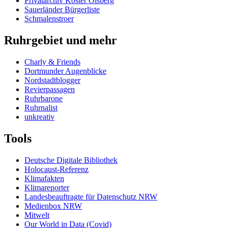
Privatarchiv Köster Olsberg
Sauerländer Bürgerliste
Schmalenstroer
Ruhrgebiet und mehr
Charly & Friends
Dortmunder Augenblicke
Nordstadtblogger
Revierpassagen
Ruhrbarone
Ruhrnalist
unkreativ
Tools
Deutsche Digitale Bibliothek
Holocaust-Referenz
Klimafakten
Klimareporter
Landesbeauftragte für Datenschutz NRW
Medienbox NRW
Mitwelt
Our World in Data (Covid)