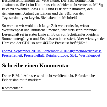
Beschlussempfehlung der Verwaltung. Die SBL konnte nicht
abstimmen. Sie ist im Kulturausschuss leider nicht vertreten. Müßig
ist es zu erwähnen, dass CDU und FDP dafür stimmten, den
gemeinsamen Antrag der Linken und der SBL von der
Tagesordnung zu kegeln. Sie haben die Mehrheit!
So werden wir wohl noch lange Zeit weiter rätseln, wieso
Westfalenpost und Rundschau meinen, ihre stets schrumpfende
Leserschaft sei in erster Linie an Fotos von Schützenfestkleidern,
Sonnenuntergängen und Erstklässern interessiert. Aber wie sagte der
Herr von der CDU so nett: â€žDie Presse ist freiâ€¦â€œ!
Autor
Veröffentlicht
Kategorien
Schlagwörter
zoom
4. September 2010
4. September 2010
Allgemein
Medienkrise
,
am
Pressefreiheit
,
Pressevielfalt
,
Reinhard Loos
,
SBL
,
Westfalenpost
Schreibe einen Kommentar
Deine E-Mail-Adresse wird nicht veröffentlicht.
Erforderliche
Felder sind mit
*
markiert
Kommentar
*