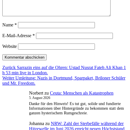
Name
*
E-Mail-Adresse
*
Website
Beitragsnavigation
Vorheriger
Zurück
Sarrazin eins auf die Ohren: Ustad Nusrat Fateh Ali Khan 1
Beitrag:
h 53 min live in London.
Nächster
Weiter
Umleitung: Nazis in Dortmund, Sparpaket, Briloner Schüler
Beitrag:
und Mr. Freedom.
Norbert
zu
Ceuta: Menschen als Katastrophen
5. August 2026
Danke für den Hinweis! Es tut gut, solide und fundierte
Informationen über Hintergründe zu bekommen statt dem
ganzen hysterischem Rumgeschreie.
Johanna
zu
NRW: Zahl der Sterbefälle während der
Hitzewelle im Juni 2026 erreicht neuen Höchststand