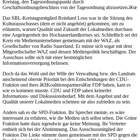
Kreistag, den Tagesordnungspunkt durch
Geschäftsordnungsbeschluss von der Tagesordnung abzusetzen.â€œ
Das SBL-Kreistagsmitglied Reinhard Loos war in die Sitzung des
Kulturausschusses (dem er nicht angehört) gekommen, um zu
erläutern, warum Qualität und Zukunft der Lokalmedien durchaus
eine Angelegenheit des Hochsauerlandkreises sei. Schließlich sei der
Kreis ein Medienunternehmer gemeinsam mit der WAZ, als
Gesellschafter von Radio Sauerland. Er müsse sich sogar mit dem
Mitgesellschafter WAZ und dessen Medienpolitik beschäftigen. Der
Ausschuss sollte sich mit einer bestmöglichen
Informationsversorgung befassen.
Doch da das Wohl und der Wille der Verwaltung bzw. des Landrats
anscheinend oberste Priorität bei den Entscheidungen der CDU-
Fraktion und ihres â€žKoalitionspartnersâ€œ FDP haben, kam es
wie es kommen musste. CDU und FDP sahen keinerlei
Informations- und Diskussionsbedarf. Mit dem Angebot und der
Qualität unserer Lokalmedien scheinen sie also zufrieden zu sein.
Anders sah es die SPD-Fraktion. Ihr Sprecher meinte, es wäre
interessant zu erfahren, wie die Medien sich selbst sehen. Die Grüne
Fraktion hatte dazu irgendwie gar keine Meinung. Ihr Vertreter
enthielt sich bei der Abstimmung. Das Ausschussmitglied der
Fraktion Die Linke stimmte dann gemeinsam mit der SPD gegen die