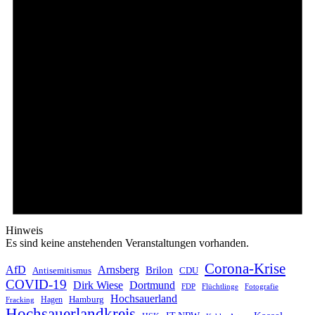
Hinweis
Es sind keine anstehenden Veranstaltungen vorhanden.
Corona-Krise
AfD
Arnsberg
Brilon
CDU
Antisemitismus
COVID-19
Dirk Wiese
Dortmund
FDP
Flüchtlinge
Fotografie
Hochsauerland
Hagen
Hamburg
Fracking
Hochsauerlandkreis