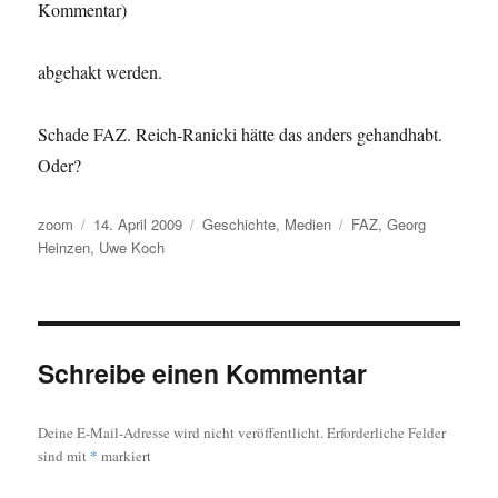
Kommentar)
abgehakt werden.
Schade FAZ. Reich-Ranicki hätte das anders gehandhabt.
Oder?
Autor
Veröffentlicht
Kategorien
Schlagwörter
zoom
14. April 2009
Geschichte
,
Medien
FAZ
,
Georg
am
Heinzen
,
Uwe Koch
Schreibe einen Kommentar
Deine E-Mail-Adresse wird nicht veröffentlicht.
Erforderliche Felder
sind mit
*
markiert