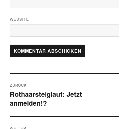
WEBSITE
Beitragsnavigation
ZURÜCK
Rothaarsteiglauf: Jetzt
Vorheriger
anmelden!?
Beitrag:
WEITER