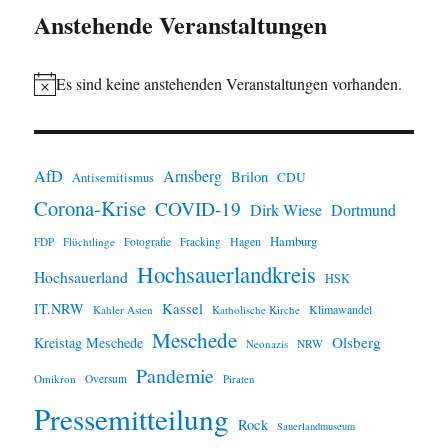
Anstehende Veranstaltungen
Es sind keine anstehenden Veranstaltungen vorhanden.
H
i
n
AfD
Arnsberg
Brilon
CDU
Antisemitismus
w
Corona-Krise
COVID-19
e
Dirk Wiese
Dortmund
i
Hamburg
Hagen
FDP
Flüchtlinge
Fotografie
Fracking
s
Hochsauerlandkreis
Hochsauerland
HSK
IT.NRW
Kassel
Klimawandel
Kahler Asten
Katholische Kirche
Meschede
Olsberg
Kreistag Meschede
Neonazis
NRW
Pandemie
Omikron
Oversum
Piraten
Pressemitteilung
Rock
Sauerlandmuseum