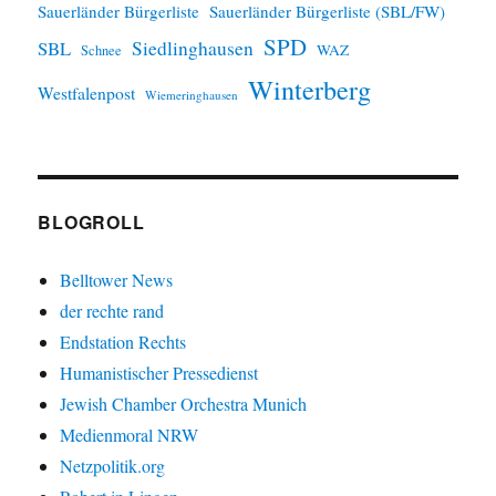
Sauerländer Bürgerliste
Sauerländer Bürgerliste (SBL/FW)
SPD
SBL
Siedlinghausen
WAZ
Schnee
Winterberg
Westfalenpost
Wiemeringhausen
BLOGROLL
Belltower News
der rechte rand
Endstation Rechts
Humanistischer Pressedienst
Jewish Chamber Orchestra Munich
Medienmoral NRW
Netzpolitik.org