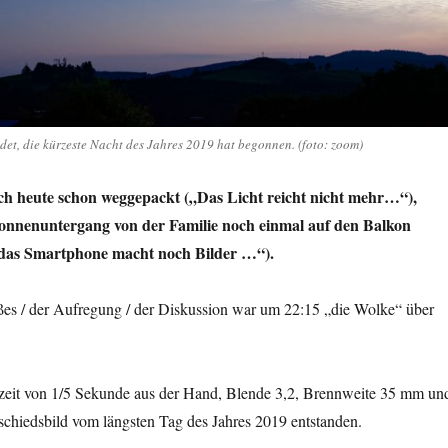
ndet, die kürzeste Nacht des Jahres 2019 hat begonnen. (foto: zoom)
ch heute schon weggepackt („Das Licht reicht nicht mehr…“),
onnenuntergang von der Familie noch einmal auf den Balkon
t das Smartphone macht noch Bilder …“).
ßes / der Aufregung / der Diskussion war um 22:15 „die Wolke“ über
szeit von 1/5 Sekunde aus der Hand, Blende 3,2, Brennweite 35 mm un
schiedsbild vom längsten Tag des Jahres 2019 entstanden.