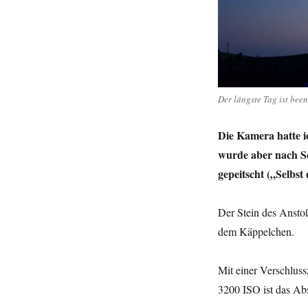
Der
längste
Tag
des
Jahres
in
Siedlinghausen
Der längste Tag ist bee
um
22:24
Uhr
Die Kamera hatte i
–
wurde aber nach S
wie
gepeitscht („Selbs
traurig
:-
(
Der Stein des Ansto
dem Käppelchen.
Mit einer Verschlus
3200 ISO ist das Ab