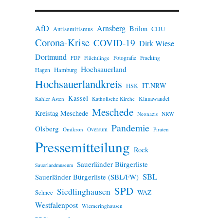
n
w
e
AfD
Arnsberg
Brilon
i
CDU
Antisemitismus
s
Corona-Krise
COVID-19
Dirk Wiese
Dortmund
FDP
Flüchtlinge
Fotografie
Fracking
Hochsauerland
Hamburg
Hagen
Hochsauerlandkreis
IT.NRW
HSK
Kassel
Klimawandel
Kahler Asten
Katholische Kirche
Meschede
Kreistag Meschede
Neonazis
NRW
Pandemie
Olsberg
Omikron
Oversum
Piraten
Pressemitteilung
Rock
Sauerländer Bürgerliste
Sauerlandmuseum
SBL
Sauerländer Bürgerliste (SBL/FW)
SPD
Siedlinghausen
WAZ
Schnee
Westfalenpost
Wiemeringhausen