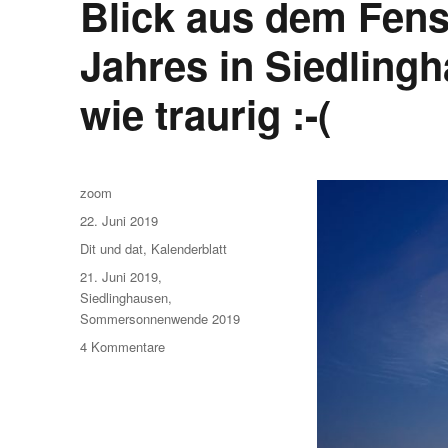
Blick aus dem Fens
Jahres in Siedling
wie traurig :-(
Autor
zoom
Veröffentlicht
22. Juni 2019
am
Kategorien
Dit und dat
,
Kalenderblatt
Schlagwörter
21. Juni 2019
,
Siedlinghausen
,
Sommersonnenwende 2019
zu
4 Kommentare
Blick
aus
dem
Fenster: