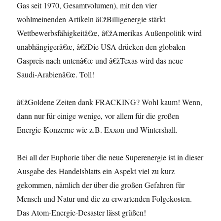
Gas seit 1970, Gesamtvolumen), mit den vier
wohlmeinenden Artikeln â€žBilligenergie stärkt
Wettbewerbsfähigkeitâ€œ, â€žAmerikas Außenpolitik wird
unabhängigerâ€œ, â€žDie USA drücken den globalen
Gaspreis nach untenâ€œ und â€žTexas wird das neue
Saudi-Arabienâ€œ. Toll!
â€žGoldene Zeiten dank FRACKING? Wohl kaum! Wenn,
dann nur für einige wenige, vor allem für die großen
Energie-Konzerne wie z.B. Exxon und Wintershall.
Bei all der Euphorie über die neue Superenergie ist in dieser
Ausgabe des Handelsblatts ein Aspekt viel zu kurz
gekommen, nämlich der über die großen Gefahren für
Mensch und Natur und die zu erwartenden Folgekosten.
Das Atom-Energie-Desaster lässt grüßen!