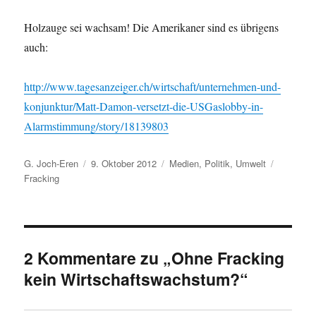
Holzauge sei wachsam! Die Amerikaner sind es übrigens
auch:
http://www.tagesanzeiger.ch/wirtschaft/unternehmen-und-
konjunktur/Matt-Damon-versetzt-die-USGaslobby-in-
Alarmstimmung/story/18139803
Autor
Veröffentlicht
Kategorien
Schlagwö
G. Joch-Eren
9. Oktober 2012
Medien
,
Politik
,
Umwelt
am
Fracking
2 Kommentare zu „Ohne Fracking
kein Wirtschaftswachstum?“