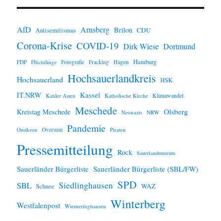
n
w
e
i
AfD
Arnsberg
Brilon
CDU
Antisemitismus
s
Corona-Krise
COVID-19
Dirk Wiese
Dortmund
Hamburg
Hagen
FDP
Flüchtlinge
Fotografie
Fracking
Hochsauerlandkreis
Hochsauerland
HSK
IT.NRW
Kassel
Klimawandel
Kahler Asten
Katholische Kirche
Meschede
Olsberg
Kreistag Meschede
Neonazis
NRW
Pandemie
Omikron
Oversum
Piraten
Pressemitteilung
Rock
Sauerlandmuseum
Sauerländer Bürgerliste
Sauerländer Bürgerliste (SBL/FW)
SPD
SBL
Siedlinghausen
WAZ
Schnee
Winterberg
Westfalenpost
Wiemeringhausen