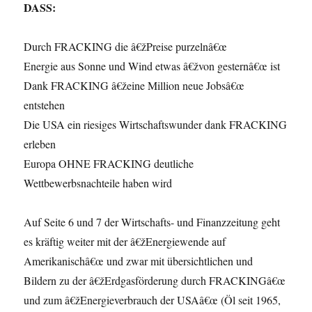
DASS:
Durch FRACKING die â€žPreise purzelnâ€œ
Energie aus Sonne und Wind etwas â€žvon gesternâ€œ ist
Dank FRACKING â€žeine Million neue Jobsâ€œ
entstehen
Die USA ein riesiges Wirtschaftswunder dank FRACKING
erleben
Europa OHNE FRACKING deutliche
Wettbewerbsnachteile haben wird
Auf Seite 6 und 7 der Wirtschafts- und Finanzzeitung geht
es kräftig weiter mit der â€žEnergiewende auf
Amerikanischâ€œ und zwar mit übersichtlichen und
Bildern zu der â€žErdgasförderung durch FRACKINGâ€œ
und zum â€žEnergieverbrauch der USAâ€œ (Öl seit 1965,