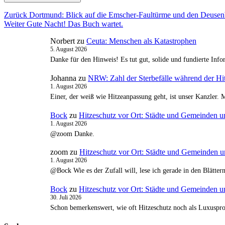
Beitragsnavigation
Vorheriger
Zurück
Dortmund: Blick auf die Emscher-Faultürme und den Deusen
Nächster
Beitrag:
Weiter
Gute Nacht! Das Buch wartet.
Beitrag:
Norbert
zu
Ceuta: Menschen als Katastrophen
5. August 2026
Danke für den Hinweis! Es tut gut, solide und fundierte In
Johanna
zu
NRW: Zahl der Sterbefälle während der Hit
1. August 2026
Einer, der weiß wie Hitzeanpassung geht, ist unser Kanzler. 
Bock
zu
Hitzeschutz vor Ort: Städte und Gemeinden u
1. August 2026
@zoom Danke.
zoom
zu
Hitzeschutz vor Ort: Städte und Gemeinden u
1. August 2026
@Bock Wie es der Zufall will, lese ich gerade in den Blätte
Bock
zu
Hitzeschutz vor Ort: Städte und Gemeinden u
30. Juli 2026
Schon bemerkenswert, wie oft Hitzeschutz noch als Luxusproj