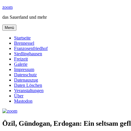
Zum
zoom
Inhalt
das Sauerland und mehr
springen
Menü
Startseite
Brennessel
Franzosenfriedhof
Siedlinghausen
Freizeit
Galerie
Impressum
Datenschutz
Datenauszug
Daten Löschen
Veranstaltungen
Über
Mastodon
Özil, Gündogan, Erdogan: Ein seltsam ge