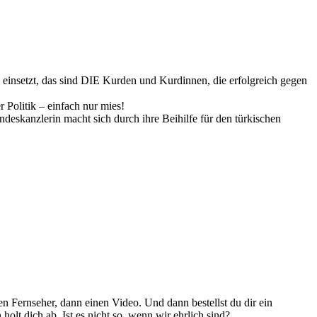
 einsetzt, das sind DIE Kurden und Kurdinnen, die erfolgreich gegen
 Politik – einfach nur mies!
deskanzlerin macht sich durch ihre Beihilfe für den türkischen
en Fernseher, dann einen Video. Und dann bestellst du dir ein
olt dich ab. Ist es nicht so, wenn wir ehrlich sind?