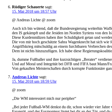
Rüdiger Schauerte
sagt:
15. Mai 2018 um 18:57 Uhr
@ Andreas Lichte @ zoom
Auch ich bin wütend, daß die Bundesregierung weiterhin Waffen
den IS gekämpft und die Jesiden im Norden Syriens von den Isl
Diese Kurdenmilizen haben ihre Schuldigkeit getan und werden j
Die von mir hoch geschätzte Sahra Wagenknecht hat sich wie fol
Angriffskrieg mitschuldig an einem furchtbaren Verbrechen de
Dem ist nichts hinzuzufügen. Ich habe diese Regierungskoali
Ja, dumme Fußballer und ihre kurzsichtigen „Berater“ verdien
Und auf Moral und Integrität bei DFB und FIFA baut Mann/Frau
Von gekauften Meisterschaften durch korrupte Funktionäre gan
Andreas Lichte
sagt:
15. Mai 2018 um 18:59 Uhr
@ zoom
„Die WM interessiert mich nur peripher“
„Bei jeder Fußball-WM denkst du dir, schon wieder vier Jahre v
Faxgerät, und der Faxmonteur läutet bei dir an der Tür, und du 