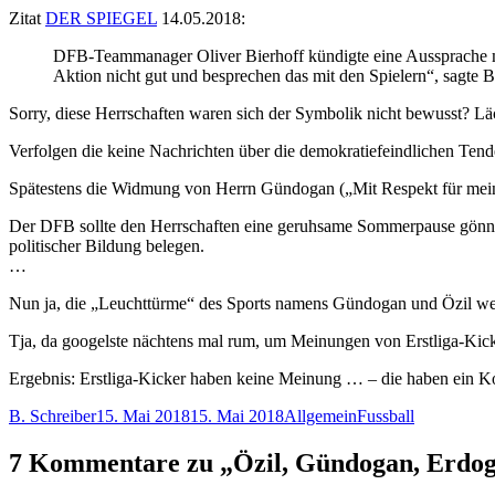
Zitat
DER SPIEGEL
14.05.2018:
DFB-Teammanager Oliver Bierhoff kündigte eine Aussprache mit
Aktion nicht gut und besprechen das mit den Spielern“, sagte B
Sorry, diese Herrschaften waren sich der Symbolik nicht bewusst? Lä
Verfolgen die keine Nachrichten über die demokratiefeindlichen Tende
Spätestens die Widmung von Herrn Gündogan („Mit Respekt für meine
Der DFB sollte den Herrschaften eine geruhsame Sommerpause gönnen. 
politischer Bildung belegen.
…
Nun ja, die „Leuchttürme“ des Sports namens Gündogan und Özil we
Tja, da googelste nächtens mal rum, um Meinungen von Erstliga-Kick
Ergebnis: Erstliga-Kicker haben keine Meinung … – die haben ein K
Autor
Veröffentlicht
Kategorien
Schlagwörter
B. Schreiber
15. Mai 2018
15. Mai 2018
Allgemein
Fussball
am
7 Kommentare zu „Özil, Gündogan, Erdog