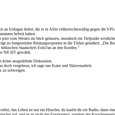
 an Erdogan liefert, die er in Afrin völkerrechtswidrig gegen die YPG
amisten befreit haben.
etzt vom Westen im Stich gelassen, moralisch ein Tiefpunkt westlicher
gt zu fortgesetzten Rüstungsexporten in die Türkei geäußert: „Die Bun
s türkischen Staatschefs Erdo?an an den Kurden.“
tion NICHT gewählt.
en keine ausgedehnte Diskussion.
 doch vergebens, ich sage nur Katar und Sklavenarbeit.
z zu schweigen.
orbei, das Leben ist nur ein Huscher, du kaufst dir ein Radio, dann ein
machst auf, und es ist nicht der Faxmonteur, sondern der Knochenmann h