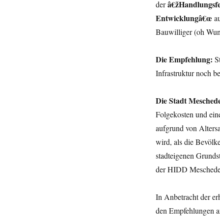
â€žHandlungsfe
der
Entwicklungâ€œ
au
Bauwilliger (oh Wund
Die Empfehlung:
St
Infrastruktur noch be
Die Stadt Mesched
Folgekosten und eine
aufgrund von Altersa
wird, als die Bevölk
stadteigenen Grundst
der HIDD Meschede
In Anbetracht der e
den Empfehlungen an