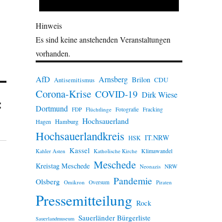
Hinweis
Es sind keine anstehenden Veranstaltungen
vorhanden.
AfD
Arnsberg
Brilon
CDU
Antisemitismus
Corona-Krise
COVID-19
Dirk Wiese
:
Dortmund
FDP
Flüchtlinge
Fotografie
Fracking
Hochsauerland
Hamburg
Hagen
Hochsauerlandkreis
IT.NRW
HSK
Kassel
Klimawandel
Kahler Asten
Katholische Kirche
Meschede
Kreistag Meschede
Neonazis
NRW
Pandemie
Olsberg
Omikron
Oversum
Piraten
Pressemitteilung
Rock
Sauerländer Bürgerliste
Sauerlandmuseum