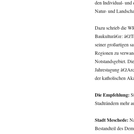
den Individual- und 
Natur- und Landscha
Dazu schrieb die W
Baukulturâ€œ: â€žTr
seiner großartigen s
Regionen zu verwand
Notstandsgebiet. Die
Jahrestagung â€žArch
der katholischen A
Die Empfehlung:
St
Stadträndern mehr a
Stadt Meschede:
Na
Bestandteil des Demo