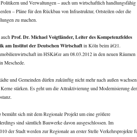
 Politikern und Verwaltungen – auch um wirtschaftlich handlungsfähig
erden – Pläne für den Rückbau von Infrastruktur, Ortsteilen oder die
dlungen zu machen.
Prof. Dr. Michael Voigtländer, Leiter des Kompetenzfeldes
h auch
 am Institut der Deutschen Wirtschaft
in Köln beim â€ž1.
Immobilienwirtschaft im HSKâ€œ am 08.03.2012 in den neuen Räumen
in Meschede.
ädte und Gemeinden dürfen zukünftig nicht mehr nach außen wachsen
 Kerne stärken. Es geht um die Attraktivierung und Modernisierung der
stanz.
e
bemüht sich mit dem Regionale Projekt um eine größere
allerdings sind sämtlich Bauwerke davon ausgeschlossen. Im
10 der Stadt werden zur Regionale an erster Stelle Verkehrsprojekte f