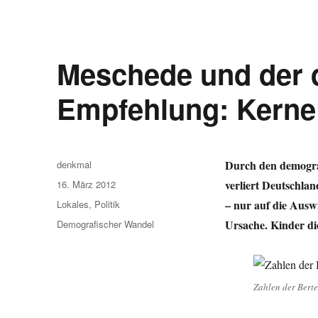
Meschede und der 
Empfehlung: Kerne 
Autor
Durch den demogra
denkmal
Veröffentlicht
verliert Deutschla
16. März 2012
am
Kategorien
– nur auf die Auswi
Lokales
,
Politik
Schlagwörter
Ursache. Kinder di
Demografischer Wandel
Zahlen der Bert