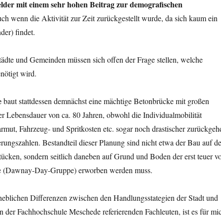
lder mit einem sehr hohen Beitrag zur demografischen
ch wenn die Aktivität zur Zeit zurückgestellt wurde, da sich kaum ein
er) findet.
ädte und Gemeinden müssen sich offen der Frage stellen, welche
nötigt wird.
e
baut stattdessen demnächst eine mächtige Betonbrücke mit großen
r Lebensdauer von ca. 80 Jahren, obwohl die Individualmobilität
rmut, Fahrzeug- und Spritkosten etc. sogar noch drastischer zurückgeh
erungszahlen. Bestandteil dieser Planung sind nicht etwa der Bau auf d
ücken, sondern seitlich daneben auf Grund und Boden der erst teuer v
 (Dawnay-Day-Gruppe) erworben werden muss.
rheblichen Differenzen zwischen den Handlungsstategien der Stadt und
 der Fachhochschule Meschede referierenden Fachleuten, ist es für mi