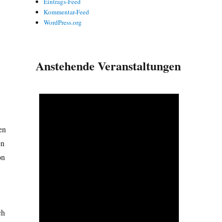
Eintrags-Feed
Kommentar-Feed
WordPress.org
Anstehende Veranstaltungen
en
en
on
ch