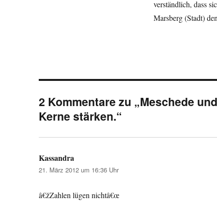
verständlich, dass 
Marsberg (Stadt) den 
2 Kommentare zu „Meschede und 
Kerne stärken.“
Kassandra
sagt:
21. März 2012 um 16:36 Uhr
â€žZahlen lügen nichtâ€œ