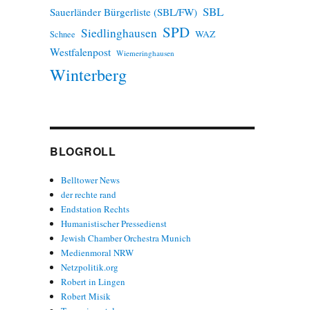
SBL
Sauerländer Bürgerliste (SBL/FW)
SPD
Siedlinghausen
WAZ
Schnee
Westfalenpost
Wiemeringhausen
Winterberg
BLOGROLL
Belltower News
der rechte rand
Endstation Rechts
Humanistischer Pressedienst
Jewish Chamber Orchestra Munich
Medienmoral NRW
Netzpolitik.org
Robert in Lingen
Robert Misik