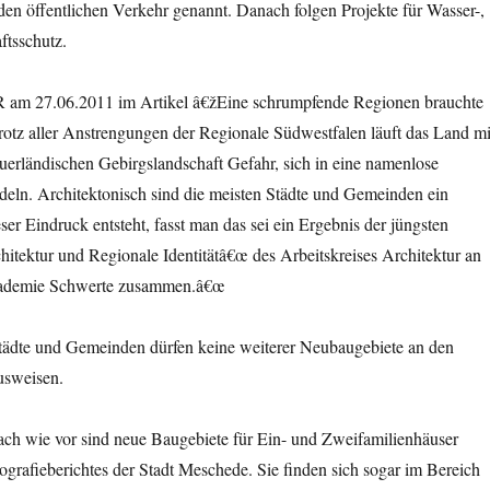
den öffentlichen Verkehr genannt. Danach folgen Projekte für Wasser-,
ftsschutz.
R am 27.06.2011 im Artikel â€žEine schrumpfende Regionen brauchte
otz aller Anstrengungen der Regionale Südwestfalen läuft das Land mi
auerländischen Gebirgslandschaft Gefahr, sich in eine namenlose
eln. Architektonisch sind die meisten Städte und Gemeinden ein
ser Eindruck entsteht, fasst man das sei ein Ergebnis der jüngsten
itektur und Regionale Identitätâ€œ des Arbeitskreises Architektur an
kademie Schwerte zusammen.â€œ
ädte und Gemeinden dürfen keine weiterer Neubaugebiete an den
usweisen.
ch wie vor sind neue Baugebiete für Ein- und Zweifamilienhäuser
grafieberichtes der Stadt Meschede. Sie finden sich sogar im Bereich