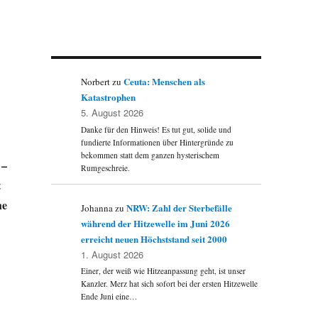
Ceuta: Menschen als
Norbert
zu
Katastrophen
5. August 2026
Danke für den Hinweis! Es tut gut, solide und
fundierte Informationen über Hintergründe zu
bekommen statt dem ganzen hysterischem
 –
Rumgeschreie.
t
he
NRW: Zahl der Sterbefälle
Johanna
zu
während der Hitzewelle im Juni 2026
erreicht neuen Höchststand seit 2000
1. August 2026
Einer, der weiß wie Hitzeanpassung geht, ist unser
Kanzler. Merz hat sich sofort bei der ersten Hitzewelle
Ende Juni eine…