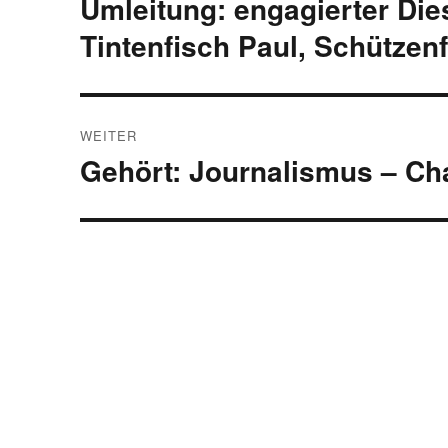
Umleitung: engagierter Die
Vorheriger
Beitrag:
Tintenfisch Paul, Schützen
WEITER
Gehört: Journalismus – Cha
Nächster
Beitrag: