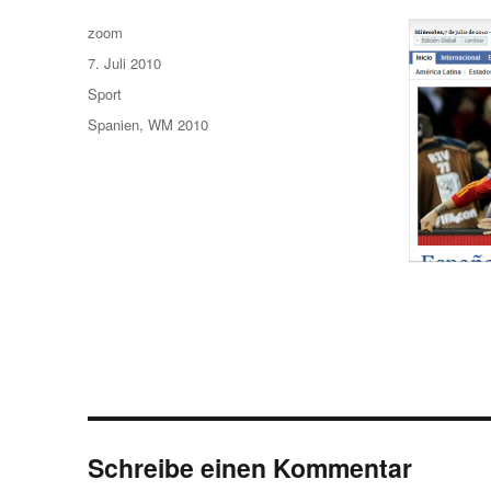
Autor
zoom
Veröffentlicht
7. Juli 2010
am
Kategorien
Sport
Schlagwörter
Spanien
,
WM 2010
Schreibe einen Kommentar