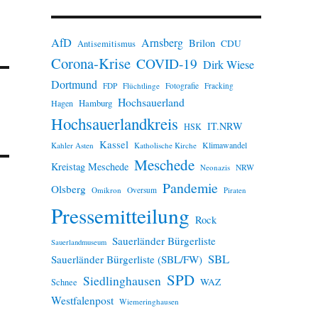
n
w
e
AfD
Arnsberg
Brilon
i
CDU
Antisemitismus
s
Corona-Krise
COVID-19
Dirk Wiese
Dortmund
FDP
Flüchtlinge
Fotografie
Fracking
Hochsauerland
Hamburg
Hagen
Hochsauerlandkreis
IT.NRW
HSK
Kassel
Klimawandel
Kahler Asten
Katholische Kirche
Meschede
Kreistag Meschede
Neonazis
NRW
Pandemie
Olsberg
Omikron
Oversum
Piraten
Pressemitteilung
Rock
Sauerländer Bürgerliste
Sauerlandmuseum
SBL
Sauerländer Bürgerliste (SBL/FW)
SPD
Siedlinghausen
WAZ
Schnee
Westfalenpost
Wiemeringhausen