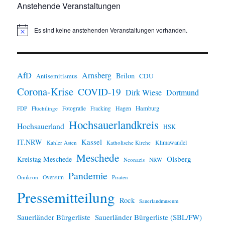
Anstehende Veranstaltungen
Es sind keine anstehenden Veranstaltungen vorhanden.
H
i
n
w
e
i
AfD
Arnsberg
Brilon
CDU
Antisemitismus
s
Corona-Krise
COVID-19
Dirk Wiese
Dortmund
Hamburg
Hagen
FDP
Flüchtlinge
Fotografie
Fracking
Hochsauerlandkreis
Hochsauerland
HSK
IT.NRW
Kassel
Klimawandel
Kahler Asten
Katholische Kirche
Meschede
Olsberg
Kreistag Meschede
Neonazis
NRW
Pandemie
Omikron
Oversum
Piraten
Pressemitteilung
Rock
Sauerlandmuseum
Sauerländer Bürgerliste
Sauerländer Bürgerliste (SBL/FW)