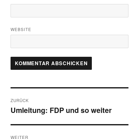
WEBSITE
Beitragsnavigation
ZURÜCK
Umleitung: FDP und so weiter
Vorheriger
Beitrag:
WEITER