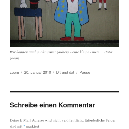
Wir können auch nicht immer zaubern - eine kleine Pause .... (foto:
zoom)
Autor
Veröffentlicht
Kategorien
Schlagwörter
zoom
20. Januar 2010
Dit und dat
Pause
am
Schreibe einen Kommentar
Deine E-Mail-Adresse wird nicht veröffentlicht.
Erforderliche Felder
sind mit
*
markiert