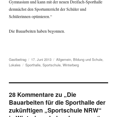
Gymnasium und kann mit der neuen Dreifach-Sporthalle
demnächst den Sportunterricht der Schüler und
Schülerinnen optimieren.“
Die Bauarbeiten haben begonnen.
Autor
Veröffentlicht
Kategorien
Gastbeitrag
17. Juni 2013
Allgemein
,
Bildung und Schule
,
Schlagwörter
am
Lokales
Sporthalle
,
Sportschule
,
Winterberg
28 Kommentare zu „Die
Bauarbeiten für die Sporthalle der
zukünftigen „Sportschule NRW“