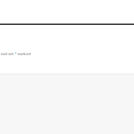
r sind mit
*
markiert