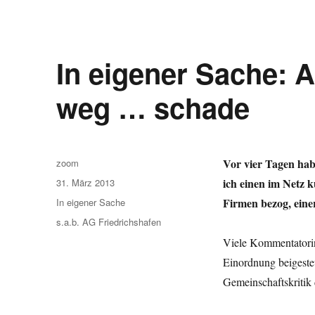
In eigener Sache: 
weg … schade
Autor
Vor vier Tagen habe
zoom
Veröffentlicht
ich einen im Netz k
31. März 2013
am
Kategorien
Firmen bezog, eine
In eigener Sache
Schlagwörter
s.a.b. AG Friedrichshafen
Viele Kommentatori
Einordnung beigeste
Gemeinschaftskritik 