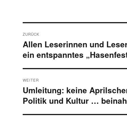
Beitragsnavigation
ZURÜCK
Allen Leserinnen und Leser
Vorheriger
Beitrag:
ein entspanntes „Hasenfest
WEITER
Umleitung: keine Aprilsche
Nächster
Beitrag:
Politik und Kultur … beina