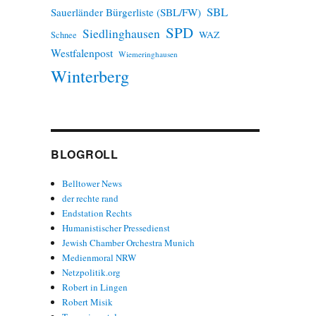
SBL
Sauerländer Bürgerliste (SBL/FW)
SPD
Siedlinghausen
WAZ
Schnee
Westfalenpost
Wiemeringhausen
Winterberg
BLOGROLL
Belltower News
der rechte rand
Endstation Rechts
Humanistischer Pressedienst
Jewish Chamber Orchestra Munich
Medienmoral NRW
Netzpolitik.org
Robert in Lingen
Robert Misik