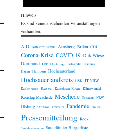
Hinweis
Es sind keine anstehenden Veranstaltungen
vorhanden.
AfD
Arnsberg
Brilon
CDU
Antisemitismus
Corona-Krise
COVID-19
Dirk Wiese
Dortmund
FDP
Flüchtlinge
Fotografie
Fracking
Hochsauerland
Hamburg
Hagen
Hochsauerlandkreis
IT.NRW
HSK
Kassel
Klimawandel
Kahler Asten
Katholische Kirche
Meschede
Kreistag Meschede
Neonazis
NRW
Pandemie
Olsberg
Omikron
Oversum
Piraten
Pressemitteilung
Rock
Sauerländer Bürgerliste
Sauerlandmuseum