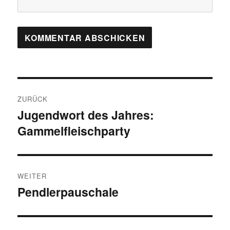
Beitragsnavigation
ZURÜCK
Jugendwort des Jahres:
Vorheriger
Gammelfleischparty
Beitrag:
WEITER
Pendlerpauschale
Nächster
Beitrag: