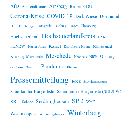
i
AfD
Arnsberg
Brilon
CDU
Antisemitismus
s
Corona-Krise
COVID-19
Dirk Wiese
Dortmund
Hamburg
Hagen
FDP
Flüchtlinge
Fotografie
Fracking
Hochsauerlandkreis
Hochsauerland
HSK
IT.NRW
Kassel
Klimawandel
Kahler Asten
Katholische Kirche
Meschede
Olsberg
Kreistag Meschede
Neonazis
NRW
Pandemie
Omikron
Oversum
Piraten
Pressemitteilung
Rock
Sauerlandmuseum
Sauerländer Bürgerliste
Sauerländer Bürgerliste (SBL/FW)
SPD
SBL
Siedlinghausen
WAZ
Schnee
Winterberg
Westfalenpost
Wiemeringhausen