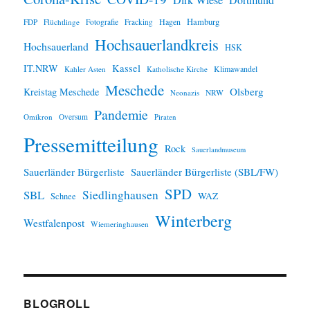
Dirk Wiese
Hamburg
Hagen
FDP
Flüchtlinge
Fotografie
Fracking
Hochsauerlandkreis
Hochsauerland
HSK
IT.NRW
Kassel
Klimawandel
Kahler Asten
Katholische Kirche
Meschede
Olsberg
Kreistag Meschede
Neonazis
NRW
Pandemie
Omikron
Oversum
Piraten
Pressemitteilung
Rock
Sauerlandmuseum
Sauerländer Bürgerliste
Sauerländer Bürgerliste (SBL/FW)
SPD
SBL
Siedlinghausen
WAZ
Schnee
Winterberg
Westfalenpost
Wiemeringhausen
BLOGROLL