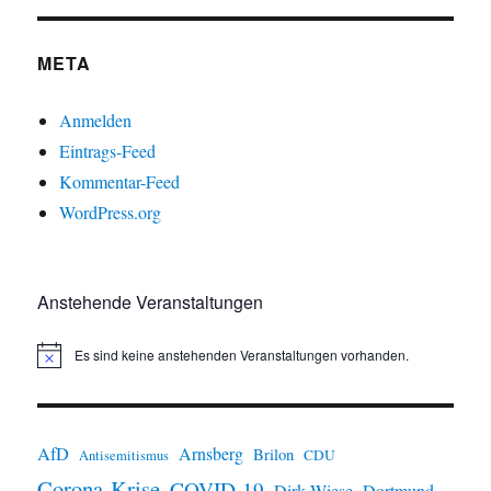
META
Anmelden
Eintrags-Feed
Kommentar-Feed
WordPress.org
Anstehende Veranstaltungen
Es sind keine anstehenden Veranstaltungen vorhanden.
H
i
n
w
e
i
AfD
Arnsberg
Brilon
CDU
Antisemitismus
s
Corona-Krise
COVID-19
Dortmund