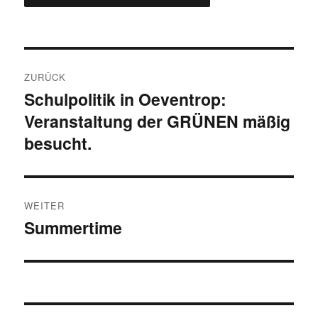
Beitragsnavigation
ZURÜCK
Schulpolitik in Oeventrop:
Vorheriger
Veranstaltung der GRÜNEN mäßig
Beitrag:
besucht.
WEITER
Summertime
Nächster
Beitrag: