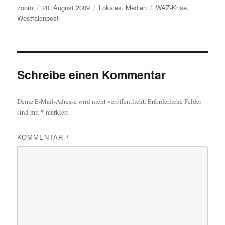
Autor
Veröffentlicht
Kategorien
Schlagwörter
zoom
20. August 2009
Lokales
,
Medien
WAZ-Krise
,
am
Westfalenpost
Schreibe einen Kommentar
Deine E-Mail-Adresse wird nicht veröffentlicht.
Erforderliche Felder
sind mit
*
markiert
KOMMENTAR
*