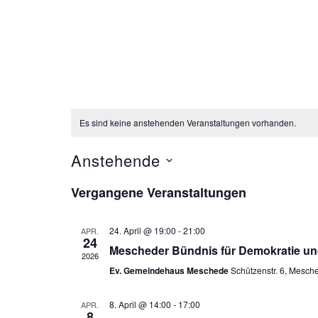
Es sind keine anstehenden Veranstaltungen vorhanden.
Anstehende
D
Vergangene Veranstaltungen
a
t
24. April @ 19:00
-
21:00
APR.
u
24
Mescheder Bündnis für Demokratie und 
2026
m
Ev. Gemeindehaus Meschede
Schützenstr. 6, Mesch
w
ä
8. April @ 14:00
-
17:00
APR.
8