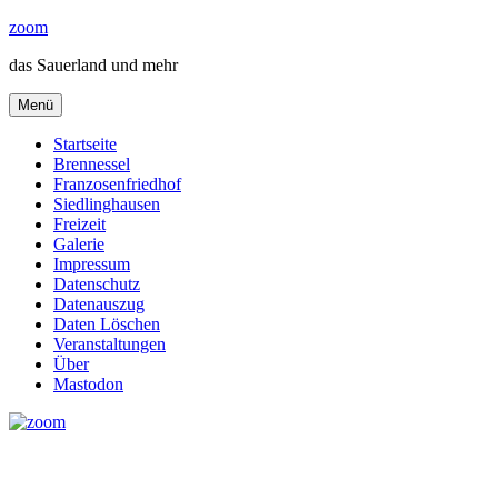
Zum
zoom
Inhalt
das Sauerland und mehr
springen
Menü
Startseite
Brennessel
Franzosenfriedhof
Siedlinghausen
Freizeit
Galerie
Impressum
Datenschutz
Datenauszug
Daten Löschen
Veranstaltungen
Über
Mastodon