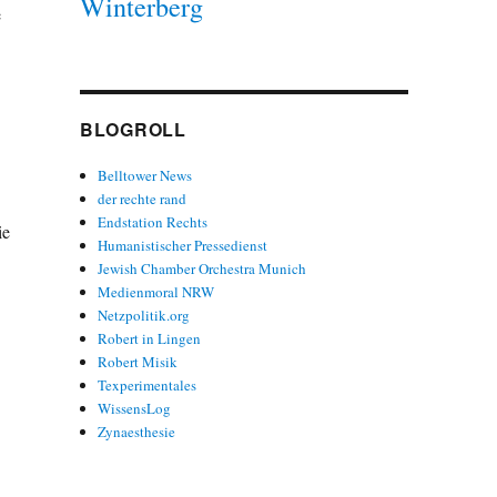
Winterberg
e
BLOGROLL
Belltower News
der rechte rand
Endstation Rechts
ie
Humanistischer Pressedienst
Jewish Chamber Orchestra Munich
Medienmoral NRW
Netzpolitik.org
Robert in Lingen
Robert Misik
Texperimentales
WissensLog
Zynaesthesie