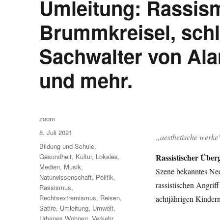
Umleitung: Rassism
Brummkreisel, schl
Sachwalter von Al
und mehr.
Autor
zoom
Veröffentlicht
8. Juli 2021
„aesthetische werke“
am
Kategorien
Bildung und Schule
,
Rassistischer Überg
Gesundheit
,
Kultur
,
Lokales
,
Medien
,
Musik
,
Szene bekanntes Neo
Naturwissenschaft
,
Politik
,
rassistischen Angrif
Rassismus
,
Rechtsextremismus
,
Reisen
,
achtjährigen Kinde
Satire
,
Umleitung
,
Umwelt
,
Urbanes Wohnen
,
Verkehr
,