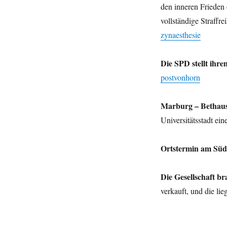
den inneren Frieden 
vollständige Straffr
zynaesthesie
Die SPD stellt ihr
postvonhorn
Marburg – Bethaus,
Universitätsstadt e
Ortstermin am Süd
Die Gesellschaft b
verkauft, und die li