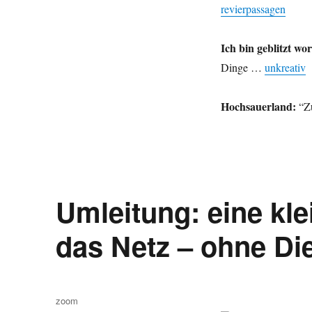
mehr.
revierpassagen
Ich bin geblitzt wo
Dinge …
unkreativ
Hochsauerland:
“Zu
Umleitung: eine kle
das Netz – ohne Die
Autor
zoom