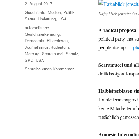
Veröffentlicht
2. August 2017
am
Kategorien
Geschichte
,
Medien
,
Politik
,
Hafenblick jenseits der 
Satire
,
Umleitung
,
USA
Schlagwörter
automatische
A radical proposal
Gesichtserkennung
,
political party that 
Democrats
,
Filterblasen
,
Journalismus
,
Judentum
,
people rise up …
ph
Marburg
,
Scaramucci
,
Schulz
,
SPD
,
USA
Scaramucci und all
zu
Schreibe einen Kommentar
drittklassigen Kas
Umleitung:
eine
kleine
Halbleiterblasen sin
Kreuzfahrt
Halbleitermanagers? D
durch
das
keine Mitarbeiterin
Netz
tatsächlich gemess
–
ohne
Diesel!
Amnesie Internation