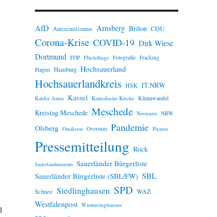
n
w
e
AfD
Arnsberg
Brilon
i
CDU
Antisemitismus
s
Corona-Krise
COVID-19
Dirk Wiese
Dortmund
FDP
Flüchtlinge
Fotografie
Fracking
Hochsauerland
Hamburg
Hagen
Hochsauerlandkreis
IT.NRW
HSK
Kassel
Klimawandel
Kahler Asten
Katholische Kirche
Meschede
Kreistag Meschede
Neonazis
NRW
Pandemie
Olsberg
Omikron
Oversum
Piraten
Pressemitteilung
Rock
Sauerländer Bürgerliste
Sauerlandmuseum
SBL
Sauerländer Bürgerliste (SBL/FW)
SPD
Siedlinghausen
WAZ
Schnee
Westfalenpost
Wiemeringhausen
l