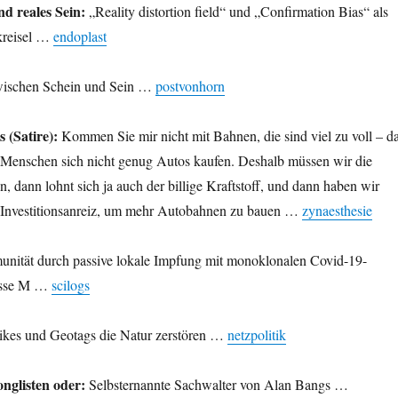
nd reales Sein:
„Reality distortion field“ und „Confirmation Bias“ als
kreisel …
endoplast
ischen Schein und Sein …
postvonhorn
 (Satire):
Kommen Sie mir nicht mit Bahnen, die sind viel zu voll – d
e Menschen sich nicht genug Autos kaufen. Deshalb müssen wir die
n, dann lohnt sich ja auch der billige Kraftstoff, und dann haben wir
n Investitionsanreiz, um mehr Autobahnen zu bauen …
zynaesthesie
unität durch passive lokale Impfung mit monoklonalen Covid-19-
asse M …
scilogs
kes und Geotags die Natur zerstören …
netzpolitik
nglisten oder:
Selbsternannte Sachwalter von Alan Bangs …