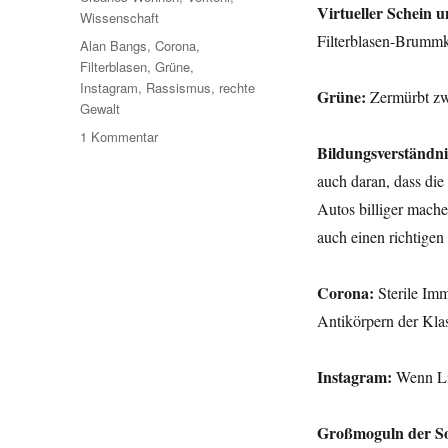
Virtueller Schein u
Wissenschaft
Filterblasen-Brumm
Schlagwörter
Alan Bangs
,
Corona
,
Filterblasen
,
Grüne
,
Instagram
,
Rassismus
,
rechte
Grüne:
Zermürbt zw
Gewalt
zu
1 Kommentar
Bildungsverständnis
Umleitung:
Rassismus,
auch daran, dass di
Filterblasen-
Autos billiger mache
Brummkreisel,
auch einen richtige
schlechte
Ratschläge,
die
Corona:
Sterile Imm
Sachwalter
Antikörpern der Kl
von
Alan
Bangs,
Instagram:
Wenn Li
Grüne,
Corona
und
Großmoguln der So