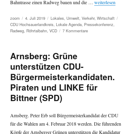
„Pressekonferenz vo
Bahntrasse einen Radweg bauen und die …
weiterlesen
Autor
Veröffentlicht
Kategorien
Schlagw
zoom
4. Juli 2019
Lokales
,
Umwelt
,
Verkehr
,
Wirtschaft
am
CDU Hochsauerlandkreis
,
Lokale Agenda
,
Pressekonferenz
,
zu
Radweg
,
Röhrtalbahn
,
VCD
7 Kommentare
Pressekonferenz
von
VCD
Arnsberg: Grüne
und
Lokaler
unterstützen CDU-
Agenda
Bürgermeisterkandidaten.
im
Arnsberger
Piraten und LINKE für
Bürgerzentrum:
Entscheidet
Bittner (SPD)
die
CDU
morgen
Arnsberg. Peter Erb soll Bürgermeisterkandidat der CDU
über
für die Wahlen am 4. Februar 2018 werden. Die führenden
Aus
für
Köpfe der Arnsberger Grünen unterstützen die Kandidatur