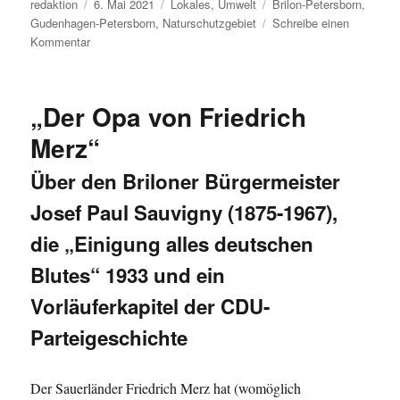
Autor
Veröffentlicht
Kategorien
Schlagwörter
redaktion
6. Mai 2021
Lokales
,
Umwelt
Brilon-Petersborn
,
am
Gudenhagen-Petersborn
,
Naturschutzgebiet
Schreibe einen
zu
Kommentar
Ein
Sieg
für
„Der Opa von Friedrich
den
Naturschutz
Merz“
im
HSK:
Über den Briloner Bürgermeister
Schützenswertes
Josef Paul Sauvigny (1875-1967),
Biotop
in
die „Einigung alles deutschen
Brilon-
Petersborn
Blutes“ 1933 und ein
(fast)
Vorläuferkapitel der CDU-
gerettet.
Parteigeschichte
Der Sauerländer Friedrich Merz hat (womöglich