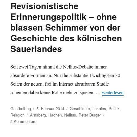
Revisionistische
Erinnerungspolitik – ohne
blassen Schimmer von der
Geschichte des kölnischen
Sauerlandes
Seit zwei Tagen nimmt die Nellius-Debatte immer
absurdere Formen an. Nur die substantiell wichtigsten 30
Seiten der neuen, frei im Internet abrufbaren Studie
„Peter Bürger: „N
scheinen dabei keine Rolle mehr zu spielen. …
weiterlesen
Autor
Veröffentlicht
Kategorien
Gastbeitrag
5. Februar 2014
Geschichte
,
Lokales
,
Politik
,
Schlagwörter
am
Religion
Arnsberg
,
Hachen
,
Nellius
,
Peter Bürger
zu
2 Kommentare
Peter
Bürger: