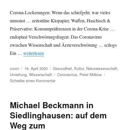
Bürgermeister
Corona-Lockerungen: Wenn das schiefgeht, war vieles
Josef
Paul
umsonst … zeitonline Klopapier, Waffen, Haschisch &
Sauvigny
Präservative: Konsumpräferenzen in der Corona-Krise …
(1875-
endoplast Verschwörungsfragen: Das Coronavirus
1967),
die
zwischen Wissenschaft und Ärzteverschwörung … scilogs
„Einigung
„Umleitung: Viermal Corona und am Ende ein Nachruf au
Ein …
weiterlesen
alles
deutschen
Blutes“
Autor
Veröffentlicht
Kategorien
zoom
19. April 2020
Gesundheit
,
Kultur
,
Naturwissenschaft
,
1933
am
Schlagwörter
Umleitung
,
Wissenschaft
Coronavirus
,
Peter Möbius
und
zu
Schreibe einen Kommentar
ein
Umleitung:
Vorläuferkapitel
Viermal
der
Corona
Michael Beckmann in
CDU-
und
Parteigeschichte
am
Siedlinghausen: auf dem
Ende
Weg zum
ein
Nachruf