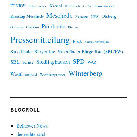
IT.NRW
Kassel
Klimawandel
Kahler Asten
Katholische Kirche
Meschede
Olsberg
Kreistag Meschede
Neonazis
NRW
Pandemie
Omikron
Oversum
Piraten
Pressemitteilung
Rock
Sauerlandmuseum
Sauerländer Bürgerliste
Sauerländer Bürgerliste (SBL/FW)
SPD
SBL
Siedlinghausen
WAZ
Schnee
Winterberg
Westfalenpost
Wiemeringhausen
BLOGROLL
Belltower News
der rechte rand