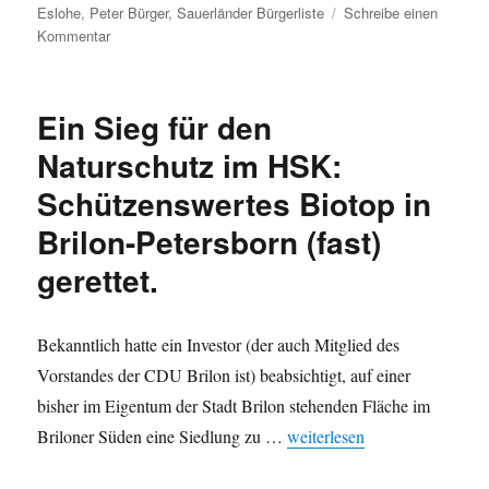
Eslohe
,
Peter Bürger
,
Sauerländer Bürgerliste
Schreibe einen
zu
Kommentar
Zur
Veranstaltung
der
Ein Sieg für den
Sauerländer
Bürgerliste
Naturschutz im HSK:
(SBL):
Schützenswertes Biotop in
„Sauerländische
Vorbilder:
Brilon-Petersborn (fast)
Botschafter
des
gerettet.
Lebens“
Bekanntlich hatte ein Investor (der auch Mitglied des
Vorstandes der CDU Brilon ist) beabsichtigt, auf einer
bisher im Eigentum der Stadt Brilon stehenden Fläche im
„Ein Sieg für den Naturschut
Briloner Süden eine Siedlung zu …
weiterlesen