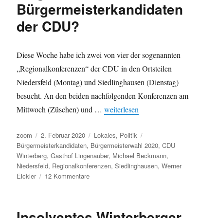
Bürgermeisterkandidaten
auf
Peter
der CDU?
Möbius
Diese Woche habe ich zwei von vier der sogenannten
„Regionalkonferenzen“ der CDU in den Ortsteilen
Niedersfeld (Montag) und Siedlinghausen (Dienstag)
besucht. An den beiden nachfolgenden Konferenzen am
„Michael Beckmann in Siedlinghaus
Mittwoch (Züschen) und …
weiterlesen
Autor
Veröffentlicht
Kategorien
Schlagwörter
zoom
2. Februar 2020
Lokales
,
Politik
am
Bürgermeisterkandidaten
,
Bürgermeisterwahl 2020
,
CDU
Winterberg
,
Gasthof Lingenauber
,
Michael Beckmann
,
Niedersfeld
,
Regionalkonferenzen
,
Siedlinghausen
,
Werner
zu
Eickler
12 Kommentare
Michael
Beckmann
in
Insolventes Winterberger
Siedlinghausen: