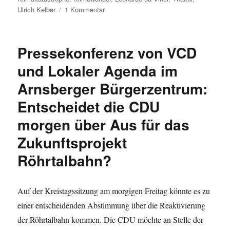
zu
Ulrich Kelber
1 Kommentar
Umleitung:
Selbstreflexion,
Thakur,
Pressekonferenz von VCD
DJV,
Berlins
und Lokaler Agenda im
Krise,
Arnsberger Bürgerzentrum:
Klimakatastrophe,
Ulrich
Entscheidet die CDU
Kelber,
Leonardo
morgen über Aus für das
da
Zukunftsprojekt
Vinci,
Hagen
Röhrtalbahn?
und
Brilon-
Petersborn.
Auf der Kreistagssitzung am morgigen Freitag könnte es zu
einer entscheidenden Abstimmung über die Reaktivierung
der Röhrtalbahn kommen. Die CDU möchte an Stelle der