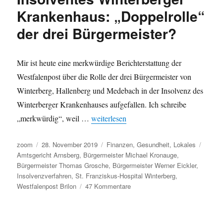
auf
Krankenhaus: „Doppelrolle“
dem
der drei Bürgermeister?
Weg
zum
Bürgermeisterkandidaten
der
Mir ist heute eine merkwürdige Berichterstattung der
CDU?
Westfalenpost über die Rolle der drei Bürgermeister von
Winterberg, Hallenberg und Medebach in der Insolvenz des
Winterberger Krankenhauses aufgefallen. Ich schreibe
„Insolventes Winterberger Krankenhaus: „
„merkwürdig“, weil …
weiterlesen
Autor
Veröffentlicht
Kategorien
Schla
zoom
28. November 2019
Finanzen
,
Gesundheit
,
Lokales
am
Amtsgericht Arnsberg
,
Bürgermeister Michael Kronauge
,
Bürgermeister Thomas Grosche
,
Bürgermeister Werner Eickler
,
Insolvenzverfahren
,
St. Franziskus-Hospital Winterberg
,
zu
Westfalenpost Brilon
47 Kommentare
Insolventes
Winterberger
Krankenhaus: