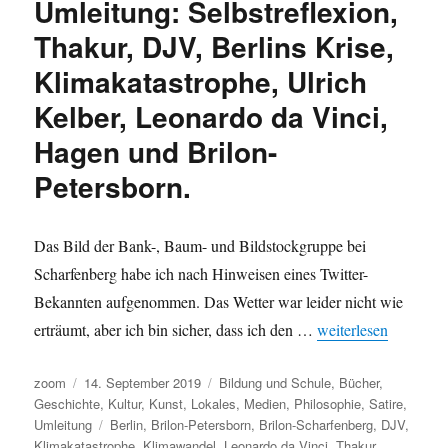
Umleitung: Selbstreflexion,
„Doppelrolle“
der
Thakur, DJV, Berlins Krise,
drei
Klimakatastrophe, Ulrich
Bürgermeister?
Kelber, Leonardo da Vinci,
Hagen und Brilon-
Petersborn.
Das Bild der Bank-, Baum- und Bildstockgruppe bei
Scharfenberg habe ich nach Hinweisen eines Twitter-
Bekannten aufgenommen. Das Wetter war leider nicht wie
„Umleitung: Selbstre
erträumt, aber ich bin sicher, dass ich den …
weiterlesen
Autor
Veröffentlicht
Kategorien
zoom
14. September 2019
Bildung und Schule
,
Bücher
,
am
Geschichte
,
Kultur
,
Kunst
,
Lokales
,
Medien
,
Philosophie
,
Satire
,
Schlagwörter
Umleitung
Berlin
,
Brilon-Petersborn
,
Brilon-Scharfenberg
,
DJV
,
Klimakatastrophe
,
Klimawandel
,
Leonardo da Vinci
,
Thakur
,