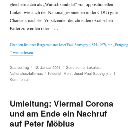
gleichermaßen als „Wunschkandidat“ von oppositionellen
Linken wie auch der Nationalgesonnenen in der CDU) gute
Chancen, nächster Vorsitzender der christdemokratischen
„„Der Opa von Friedrich Merz“
Partei zu werden oder – …
Über den Briloner Bürgermeister Josef Paul Sauvigny (1875-1967), die „Einigung
“ weiterlesen
Autor
Veröffentlicht
Kategorien
Gastbeitrag
12. Januar 2021
Geschichte
,
Lokales
,
am
Schlagwörter
Nationalsozialismus
Friedrich Merz
,
Josef Paul Sauvigny
1
zu
Kommentar
„Der
Opa
von
Umleitung: Viermal Corona
Friedrich
Merz“
und am Ende ein Nachruf
Über
auf Peter Möbius
den
Briloner