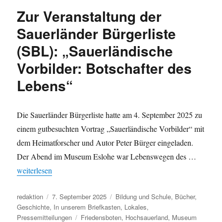
„Nellius
Zur Veranstaltung der
–
immer
Sauerländer Bürgerliste
absurder“
(SBL): „Sauerländische
–
Revisionistische
Vorbilder: Botschafter des
Erinnerungspolitik
–
Lebens“
ohne
blassen
Schimmer
Die Sauerländer Bürgerliste hatte am 4. September 2025 zu
von
einem gutbesuchten Vortrag „Sauerländische Vorbilder“ mit
der
Geschichte
dem Heimatforscher und Autor Peter Bürger eingeladen.
des
Der Abend im Museum Eslohe war Lebenswegen des …
kölnischen
„Zur Veranstaltung der Sauerländer Bürgerliste (SBL): „Sauerlän
weiterlesen
Sauerlandes
Autor
Veröffentlicht
Kategorien
redaktion
7. September 2025
Bildung und Schule
,
Bücher
,
am
Geschichte
,
In unserem Briefkasten
,
Lokales
,
Schlagwörter
Pressemitteilungen
Friedensboten
,
Hochsauerland
,
Museum