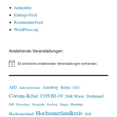
Anmelden
Eintrags-Feed
Kommentar-Feed
WordPress.org
Anstehende Veranstaltungen
Es sind keine anstehenden Veranstaltungen vorhanden.
H
i
n
w
e
i
AfD
Arnsberg
Brilon
CDU
Antisemitismus
s
Corona-Krise
COVID-19
Dirk Wiese
Dortmund
Hamburg
Hagen
FDP
Flüchtlinge
Fotografie
Fracking
Hochsauerlandkreis
Hochsauerland
HSK