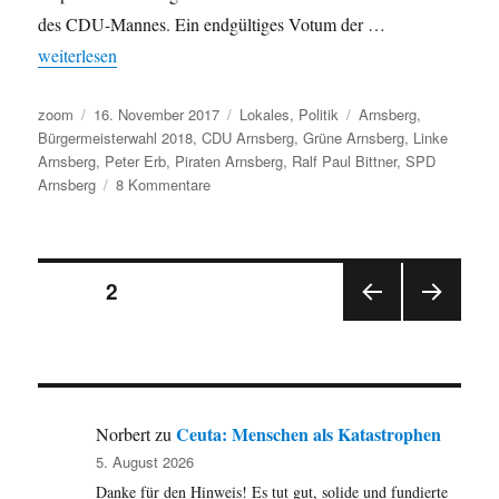
das
des CDU-Mannes. Ein endgültiges Votum der …
Zukunftsprojekt
„Arnsberg: Grüne unterstützen CDU-Bürgermeisterkandidaten. P
weiterlesen
Röhrtalbahn?
Autor
Veröffentlicht
Kategorien
Schlagwörter
zoom
16. November 2017
Lokales
,
Politik
Arnsberg
,
am
Bürgermeisterwahl 2018
,
CDU Arnsberg
,
Grüne Arnsberg
,
Linke
Arnsberg
,
Peter Erb
,
Piraten Arnsberg
,
Ralf Paul Bittner
,
SPD
zu
Arnsberg
8 Kommentare
Arnsberg:
Grüne
unterstützen
Seitennummerierung
CDU-
SEITE
2
Bürgermeisterkandidaten.
Piraten
VOR
NÄC
der
und
HERI
HSTE
LINKE
GE
SEIT
Beiträge
SEIT
E
für
E
Bittner
Ceuta: Menschen als Katastrophen
Norbert
zu
(SPD)
5. August 2026
Danke für den Hinweis! Es tut gut, solide und fundierte