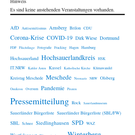
Hinweis
Es sind keine anstehenden Veranstaltungen vorhanden.
AfD
Arnsberg
Brilon
CDU
Antisemitismus
Corona-Krise
COVID-19
Dirk Wiese
Dortmund
Hamburg
Hagen
FDP
Flüchtlinge
Fotografie
Fracking
Hochsauerlandkreis
Hochsauerland
HSK
IT.NRW
Kassel
Klimawandel
Kahler Asten
Katholische Kirche
Meschede
Olsberg
Kreistag Meschede
Neonazis
NRW
Pandemie
Omikron
Oversum
Piraten
Pressemitteilung
Rock
Sauerlandmuseum
Sauerländer Bürgerliste
Sauerländer Bürgerliste (SBL/FW)
SPD
SBL
Siedlinghausen
WAZ
Schnee
Winterberg
Westfalenpost