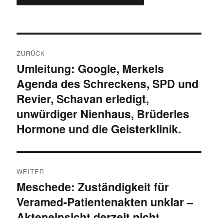
Beitragsnavigation
ZURÜCK
Umleitung: Google, Merkels
Vorheriger
Agenda des Schreckens, SPD und
Beitrag:
Revier, Schavan erledigt,
unwürdiger Nienhaus, Brüderles
Hormone und die Geisterklinik.
WEITER
Meschede: Zuständigkeit für
Nächster
Veramed-Patientenakten unklar –
Beitrag:
Akteneinsicht derzeit nicht