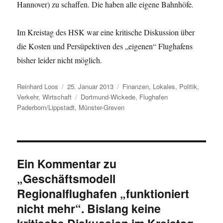
Hannover) zu schaffen. Die haben alle eigene Bahnhöfe
.
Im Kreistag des HSK war eine kritische Diskussion über
die Kosten und Persüpektiven des „eigenen“ Flughafens
bisher leider nicht möglich.
Autor
Veröffentlicht
Kategorien
Reinhard Loos
25. Januar 2013
Finanzen
,
Lokales
,
Politik
,
am
Schlagwörter
Verkehr
,
Wirtschaft
Dortmund-Wickede
,
Flughafen
Paderborn/Lippstadt
,
Münster-Greven
Ein Kommentar zu
„Geschäftsmodell
Regionalflughafen „funktioniert
nicht mehr“. Bislang keine