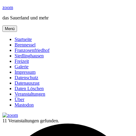
Zum
zoom
Inhalt
das Sauerland und mehr
springen
Menü
Startseite
Brennessel
Franzosenfriedhof
Siedlinghausen
Freizeit
Galerie
Impressum
Datenschutz
Datenauszug
Daten Löschen
Veranstaltungen
Über
Mastodon
11 Veranstaltungen gefunden.