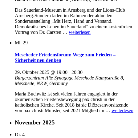
Das Sauerland-Museum in Arnsberg und der Lions-Club
Arnsberg-Sundern laden im Rahmen der aktuellen
Sonderausstellung „Mit Herz, Hand und Verstand.
Demokratisches Leben im Sauerland“ zu einem kostenfreien
„Vortrag
Vortrag von Dr. Carsten …
weiterlesen
„Jenseits
Mi.
29
des
Nutzens“
im
Mescheder Friedensforum: Wege zum Frieden –
Sauerland-
Sicherheit neu denken
Museum“
29. Oktober 2025 @ 19:00
-
20:30
Bürgerzentrum Alte Synagoge Meschede
Kampstraße 8,
Meschede, NRW, Germany
Maria Buchwitz ist seit vielen Jahren engagiert in der
ökumenischen Friedensbewegung pax christi in der
katholischen Kirche. Seit 2018 ist sie Diözesanvorsitzende
„Mescheder
von pax christi Münster, seit 2021 Mitglied im …
weiterlesen
Friedensforu
Wege
November 2025
zum
Frieden
Di.
4
–