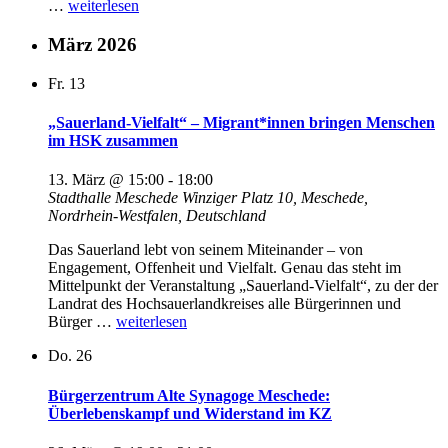
„Kipepeo
…
weiterlesen
e.V.:
Informationsveranstaltung
März 2026
UKRAINE“
Fr.
13
„Sauerland-Vielfalt“ – Migrant*innen bringen Menschen
im HSK zusammen
13. März @ 15:00
-
18:00
Stadthalle Meschede
Winziger Platz 10, Meschede,
Nordrhein-Westfalen, Deutschland
Das Sauerland lebt von seinem Miteinander – von
Engagement, Offenheit und Vielfalt. Genau das steht im
Mittelpunkt der Veranstaltung „Sauerland-Vielfalt“, zu der der
Landrat des Hochsauerlandkreises alle Bürgerinnen und
„„Sauerland-
Bürger …
weiterlesen
Vielfalt“
Do.
26
–
Migrant*innen
bringen
Bürgerzentrum Alte Synagoge Meschede:
Menschen
Überlebenskampf und Widerstand im KZ
im
HSK