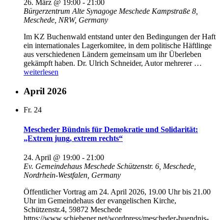
26. März @ 19:00
-
21:00
zusammen“
Bürgerzentrum Alte Synagoge Meschede
Kampstraße 8,
Meschede, NRW, Germany
Im KZ Buchenwald entstand unter den Bedingungen der Haft
ein internationales Lagerkomitee, in dem politische Häftlinge
aus verschiedenen Ländern gemeinsam um ihr Überleben
„Bürg
gekämpft haben. Dr. Ulrich Schneider, Autor mehrerer …
Alte
weiterlesen
Syna
Mesch
April 2026
Überl
und
Fr.
24
Wider
im
Mescheder Bündnis für Demokratie und Solidarität:
KZ“
„Extrem jung, extrem rechts“
24. April @ 19:00
-
21:00
Ev. Gemeindehaus Meschede
Schützenstr. 6, Meschede,
Nordrhein-Westfalen, Germany
Öffentlicher Vortrag am 24. April 2026, 19.00 Uhr bis 21.00
Uhr im Gemeindehaus der evangelischen Kirche,
Schützenstr.4, 59872 Meschede
https://www.schiebener.net/wordpress/mescheder-buendnis-