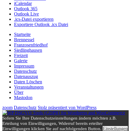
iCalendar
Outlook 365
Outlook Live
.ics-Datei exportieren
Exportiere Outlook .ics Datei
Startseite
Brennessel
Franzosenfriedhof
Siedlinghausen
Freizeit
Galerie
Impressum
Datenschutz
Datenauszug
Daten Löschen
Veranstaltungen
Über
Mastodon
zoom
Datenschutz
Stolz präsentiert von WordPress
Sofern Sie Ihre Datenschutzeinstellungen ändern möchten z.B.
Erteilung von Einwilligungen, Widerruf bereits erteilter
Einstellungen
Einwilligungen klicken Sie auf nachfolgenden Button.