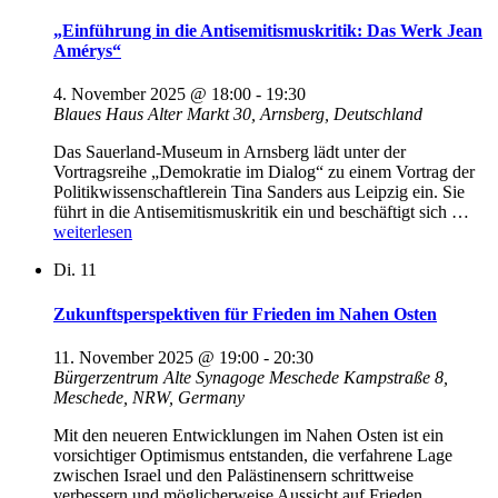
Sicherheit
„Einführung in die Antisemitismuskritik: Das Werk Jean
neu
Amérys“
denken“
4. November 2025 @ 18:00
-
19:30
Blaues Haus
Alter Markt 30, Arnsberg, Deutschland
Das Sauerland-Museum in Arnsberg lädt unter der
Vortragsreihe „Demokratie im Dialog“ zu einem Vortrag der
Politikwissenschaftlerein Tina Sanders aus Leipzig ein. Sie
„„E
führt in die Antisemitismuskritik ein und beschäftigt sich …
in
weiterlesen
die
Di.
11
Anti
Das
Wer
Zukunftsperspektiven für Frieden im Nahen Osten
Jea
Amé
11. November 2025 @ 19:00
-
20:30
Bürgerzentrum Alte Synagoge Meschede
Kampstraße 8,
Meschede, NRW, Germany
Mit den neueren Entwicklungen im Nahen Osten ist ein
vorsichtiger Optimismus entstanden, die verfahrene Lage
zwischen Israel und den Palästinensern schrittweise
verbessern und möglicherweise Aussicht auf Frieden