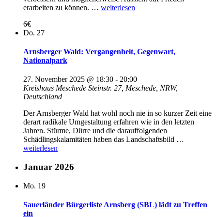
„Zukunftsperspektiven
erarbeiten zu können. …
weiterlesen
für
6€
Frieden
Do.
27
im
Nahen
Osten“
Arnsberger Wald: Vergangenheit, Gegenwart,
Nationalpark
27. November 2025 @ 18:30
-
20:00
Kreishaus Meschede
Steinstr. 27, Meschede, NRW,
Deutschland
Der Arnsberger Wald hat wohl noch nie in so kurzer Zeit eine
derart radikale Umgestaltung erfahren wie in den letzten
Jahren. Stürme, Dürre und die darauffolgenden
„Arnsberg
Schädlingskalamitäten haben das Landschaftsbild …
Wald:
weiterlesen
Vergangenh
Gegenwart
Januar 2026
Nationalpa
Mo.
19
Sauerländer Bürgerliste Arnsberg (SBL) lädt zu Treffen
ein