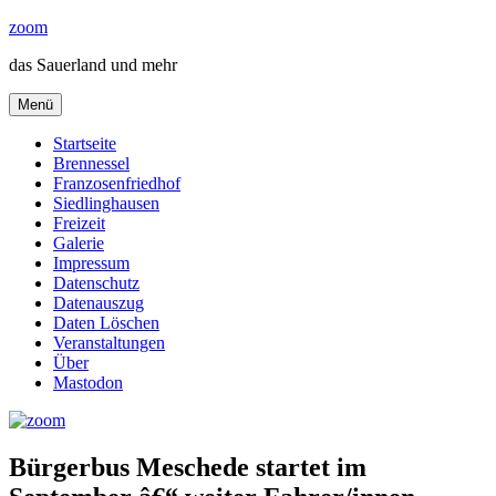
Zum
zoom
Inhalt
das Sauerland und mehr
springen
Menü
Startseite
Brennessel
Franzosenfriedhof
Siedlinghausen
Freizeit
Galerie
Impressum
Datenschutz
Datenauszug
Daten Löschen
Veranstaltungen
Über
Mastodon
Bürgerbus Meschede startet im