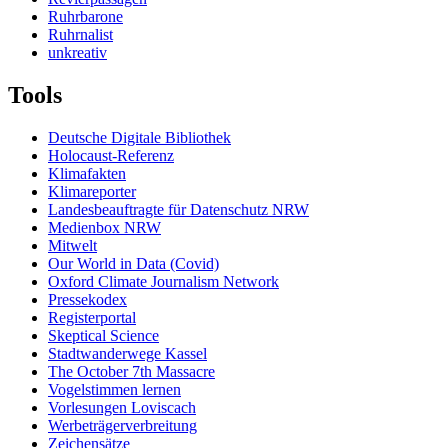
Ruhrbarone
Ruhrnalist
unkreativ
Tools
Deutsche Digitale Bibliothek
Holocaust-Referenz
Klimafakten
Klimareporter
Landesbeauftragte für Datenschutz NRW
Medienbox NRW
Mitwelt
Our World in Data (Covid)
Oxford Climate Journalism Network
Pressekodex
Registerportal
Skeptical Science
Stadtwanderwege Kassel
The October 7th Massacre
Vogelstimmen lernen
Vorlesungen Loviscach
Werbeträgerverbreitung
Zeichensätze