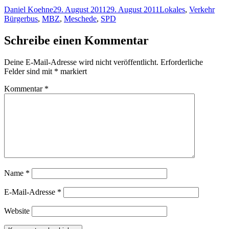
Autor
Veröffentlicht
Kategorien
Schl
Daniel Koehne
29. August 2011
29. August 2011
Lokales
,
Verkehr
am
Bürgerbus
,
MBZ
,
Meschede
,
SPD
Schreibe einen Kommentar
Deine E-Mail-Adresse wird nicht veröffentlicht.
Erforderliche
Felder sind mit
*
markiert
Kommentar
*
Name
*
E-Mail-Adresse
*
Website