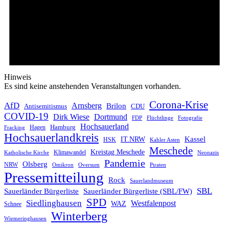
Hinweis
Es sind keine anstehenden Veranstaltungen vorhanden.
Corona-Krise
AfD
Arnsberg
Brilon
CDU
Antisemitismus
COVID-19
Dirk Wiese
Dortmund
FDP
Flüchtlinge
Fotografie
Hochsauerland
Hagen
Hamburg
Fracking
Hochsauerlandkreis
IT.NRW
Kassel
HSK
Kahler Asten
Meschede
Kreistag Meschede
Klimawandel
Katholische Kirche
Neonazis
Pandemie
Olsberg
NRW
Omikron
Oversum
Piraten
Pressemitteilung
Rock
Sauerlandmuseum
SBL
Sauerländer Bürgerliste
Sauerländer Bürgerliste (SBL/FW)
SPD
Siedlinghausen
Westfalenpost
WAZ
Schnee
Winterberg
Wiemeringhausen