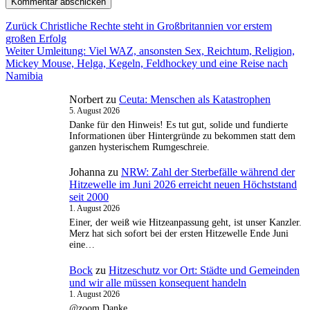
Beitragsnavigation
Vorheriger
Zurück
Christliche Rechte steht in Großbritannien vor erstem
Beitrag:
großen Erfolg
Nächster
Weiter
Umleitung: Viel WAZ, ansonsten Sex, Reichtum, Religion,
Beitrag:
Mickey Mouse, Helga, Kegeln, Feldhockey und eine Reise nach
Namibia
Norbert
zu
Ceuta: Menschen als Katastrophen
5. August 2026
Danke für den Hinweis! Es tut gut, solide und fundierte
Informationen über Hintergründe zu bekommen statt dem
ganzen hysterischem Rumgeschreie.
Johanna
zu
NRW: Zahl der Sterbefälle während der
Hitzewelle im Juni 2026 erreicht neuen Höchststand
seit 2000
1. August 2026
Einer, der weiß wie Hitzeanpassung geht, ist unser Kanzler.
Merz hat sich sofort bei der ersten Hitzewelle Ende Juni
eine…
Bock
zu
Hitzeschutz vor Ort: Städte und Gemeinden
und wir alle müssen konsequent handeln
1. August 2026
@zoom Danke.